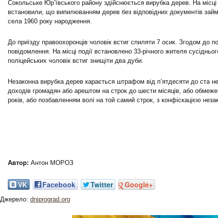
Сокольське Юр’ївського району здійснюється вирубка дерев. На місці 
встановили, що випилюванням дерев без відповідних документів займ
села 1960 року народження.
До приїзду правоохоронців чоловік встиг спиляти 7 осик. Згодом до по
повідомлення. На місці події встановлено 33-річного жителя сусідньог
поліцейських чоловік встиг знищіти два дуби.
Незаконна вирубка дерев карається штрафом від п’ятдесяти до ста н
доходів громадян або арештом на строк до шести місяців, або обмеже
років, або позбавленням волі на той самий строк, з конфіскацією неза
Автор:
Антон МОРОЗ
VK
Facebook
Twitter
Google+
Джерело:
dniprograd.org