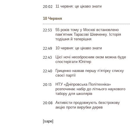
20:02
11 червня: це цікаво знати
10 Червня
22:53
55 років тому у Москві встановлено
пам’ятник Тарасові Шевченку. Історія
тодішня й теперішня
22:49
10 червня: це цікаво знати
22:43
Цієї ночі неозброєним оком можна буде
спостерігати Юпітер
22:40
Гриценко назвав першу п’ятірку списку
своєї партії
20:13
НТУ «Дніпровська Політехніка»
розпочинає набір до літнього наукового
табору для школярів
20:08
Активісти продовжують безстрокову
акцію проти вирубки дерев
[sape]