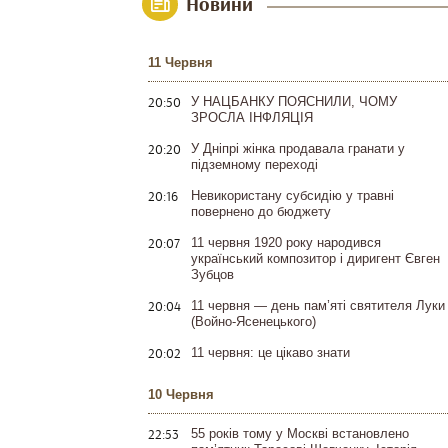
Новини
11 Червня
20:50
У НАЦБАНКУ ПОЯСНИЛИ, ЧОМУ
ЗРОСЛА ІНФЛЯЦІЯ
20:20
У Дніпрі жінка продавала гранати у
підземному переході
20:16
Невикористану субсидію у травні
повернено до бюджету
20:07
11 червня 1920 року народився
український композитор і диригент Євген
Зубцов
20:04
11 червня — день пам’яті святителя Луки
(Войно-Ясенецького)
20:02
11 червня: це цікаво знати
10 Червня
22:53
55 років тому у Москві встановлено