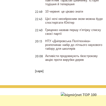
пам’ятник Тарасові Шевченку. Історія
тодішня й теперішня
22:49
10 червня: це цікаво знати
22:43
Цієї ночі неозброєним оком можна буде
спостерігати Юпітер
22:40
Гриценко назвав першу п’ятірку списку
своєї партії
20:13
НТУ «Дніпровська Політехніка»
розпочинає набір до літнього наукового
табору для школярів
20:08
Активісти продовжують безстрокову
акцію проти вирубки дерев
[sape]