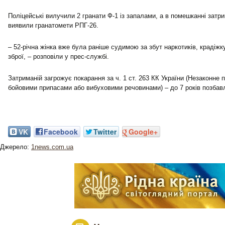
Поліцейські вилучили 2 гранати Ф-1 із запалами, а в помешканні затр
виявили гранатомети РПГ-26.
– 52-річна жінка вже була раніше судимою за збут наркотиків, крадіжк
зброї, – розповіли у прес-службі.
Затриманій загрожує покарання за ч. 1 ст. 263 КК України (Незаконне 
бойовими припасами або вибуховими речовинами) – до 7 років позбавл
VK
Facebook
Twitter
Google+
Джерело:
1news.com.ua