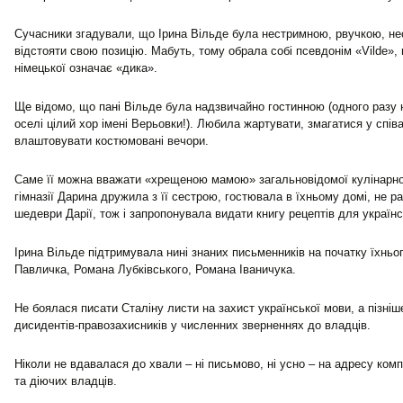
Сучасники згадували, що Ірина Вільде була нестримною, рвучкою, н
відстояти свою позицію. Мабуть, тому обрала собі псевдонім «Vilde»,
німецької означає «дика».
Ще відомо, що пані Вільде була надзвичайно гостинною (одного разу 
оселі цілий хор імені Верьовки!). Любила жартувати, змагатися у спів
влаштовувати костюмовані вечори.
Саме її можна вважати «хрещеною мамою» загальновідомої кулінарної
гімназії Дарина дружила з її сестрою, гостювала в їхньому домі, не р
шедеври Дарії, тож і запропонувала видати книгу рецептів для україн
Ірина Вільде підтримувала нині знаних письменників на початку їхньо
Павличка, Романа Лубківського, Романа Іваничука.
Не боялася писати Сталіну листи на захист української мови, а пізні
дисидентів-правозахисників у численних зверненнях до владців.
Ніколи не вдавалася до хвали – ні письмово, ні усно – на адресу комп
та діючих владців.