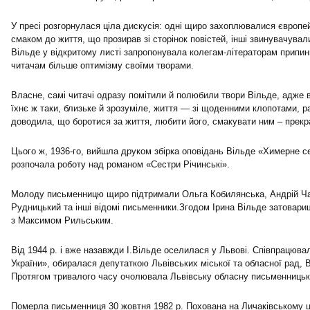
У пресі розгорнулася ціла дискусія: одні щиро захоплювалися європе
смаком до життя, що прозирав зі сторінок повістей, інші звинувачували
Вільде у відкритому листі запропонувала колегам-літераторам припин
читачам більше оптимізму своїми творами.
Власне, самі читачі одразу помітили й полюбили твори Вільде, адже
їхнє ж таки, близьке й зрозуміле, життя — зі щоденними клопотами,
доводила, що боротися за життя, любити його, смакувати ним – прекр
Цього ж, 1936-го, вийшла друком збірка оповідань Вільде «Химерне 
розпочала роботу над романом «Сестри Річинські».
Молоду письменницю щиро підтримали Ольга Кобилянська, Андрій Ч
Рудницький та інші відомі письменники.Згодом Ірина Вільде затовар
з Максимом Рильським.
Від 1944 р. і вже назавжди І.Вільде оселилася у Львові. Співпрацюва
України», обиралася депутаткою Львівських міської та обласної рад,
Протягом тривалого часу очолювала Львівську обласну письменницьку
Померла письменниця 30 жовтня 1982 р. Похована на Личаківському ц