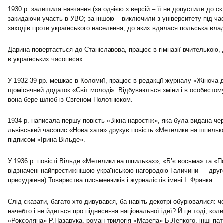
1930 р. залишила навчання (за однією з версій – її не допустили до скл
закидаючи участь в УВО; за іншою – виключили з університету під ча
заходів проти українського населення, до яких вдалася польська влад
Дарина повертається до Станіславова, працює в гімназії вчителькою,
в українських часописах.
У 1932-39 рр. мешкає в Коломиї, працює в редакції журналу «Жіноча 
щомісячний додаток «Світ молоді». Відбуваються зміни і в особистом
вона бере шлюб із Євгеном Полотнюком.
1934 р. написала першу повість «Вікна наростіж», яка була видана чере
львівський часопис «Нова хата» друкує повість «Метелики на шпиль
підписом «Ірина Вільде».
У 1936 р. повісті Вільде «Метелики на шпильках», «Б’є восьма» та «По
відзначені найпрестижнішою українською нагородою Галичини — друг
присуджена) Товариства письменників і журналістів імені І. Франка.
Слід сказати, багато хто дивувався, ба навіть декотрі обурювалися: чо
начебто і не йдеться про піднесення національної ідеї? Й це тоді, ко
«Роксоляна» Р.Назарука, роман-трилогія «Мазепа» Б.Лепкого, інші пат