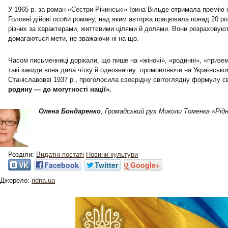
У 1965 р. за роман «Сестри Річинські» Ірина Вільде отримала премію 
Головні дійові особи роману, над яким авторка працювала понад 20 рок
різних за характерами, життєвими цілями й долями. Вони розраховуют
домагаються мети, не зважаючи ні на що.
Часом письменниці дорікали, що пише на «жіночі», «родинні», «призем
такі закиди вона дала чітку й однозначну: промовляючи на Українсько
Станіславовві 1937 р., проголосила своєрідну світоглядну формулу св
родину — до могутності нації».
Олена Бондаренко
, Громадський рух Миколи Томенка «Рідн
Розділи:
Видатні постаті
Новини культури
VK
Facebook
Twitter
Google+
Джерело:
ridna.ua