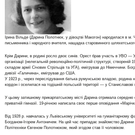
Ірина Вільде (Дарина Полотнюк, у дівоцтві Макогон) народилася в м. Ч
письменника і народного вчителя, нащадка старовинного шляхетськог
Крім Дарини, в родині росло двоє синів. Орест брав участь в УВО — Ук
організації (нелегальній революційно-політичній структурі, створеній 
складом армії Січових Стрільців та УГА), емігрував до Німеччини. Бо
дивізії «Галичина», емігрував до США.
У 1923 р., через переслідування батька румунською владою, родина
кордон і оселилася на тодішній польській території — у Станиславові (
У цьому затишному прикарпатському місті Дарина отримала середню 
приватній гімназії. 19-річною написала своє перше оповідання «Марічк
Від 1928 р. навчалась у Львівському університеті на гуманітарному ф
Богданом-Ігорем Антоничем. На цей час припадає знайомство Дарини 
Політехніки Євгеном Полотнюком, який згодом став її чоловіком.