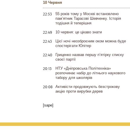
10 Червня
22:53
55 років тому у Москві встановлено
пам’ятник Тарасові Шевченку. Історія
тодішня й теперішня
22:49
10 червня: це цікаво знати
22:43
Цієї ночі неозброєним оком можна буде
спостерігати Юпітер
22:40
Гриценко назвав першу п’ятірку списку
своєї партії
20:13
НТУ «Дніпровська Політехніка»
розпочинає набір до літнього наукового
табору для школярів
20:08
Активісти продовжують безстрокову
акцію проти вирубки дерев
[sape]