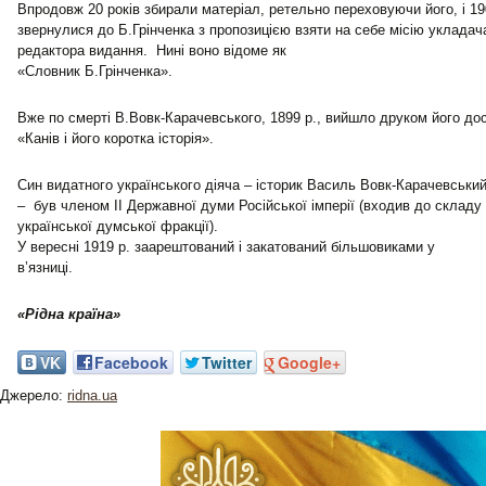
Впродовж 20 років збирали матеріал, ретельно переховуючи його, і 19
звернулися до Б.Грінченка з пропозицією взяти на себе місію укладач
редактора видання. Нині воно відоме як
«Словник Б.Грінченка».
Вже по смерті В.Вовк-Карачевського, 1899 р., вийшло друком його до
«Канів і його коротка історія».
Син видатного українського діяча – історик Василь Вовк-Карачевськ
– був членом IІ Державної думи Російської імперії (входив до складу
української думської фракції).
У вересні 1919 р. заарештований і закатований більшовиками у
в’язниці.
«Рідна країна»
VK
Facebook
Twitter
Google+
Джерело:
ridna.ua