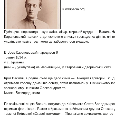
uk.wikipedia.org
Публіцист, перекладач, журналіст, лікар, мировий суддя — Василь Н
Карачевський належить до «золотого списку» громадсткх діячів, які п
українське навіть тоді, коли це заборонялося владою.
В.Вовк-Карачевський народився 8
травня 1834 р.
у с. Британи
(нині – Дуболугівка) на Чернігівщині, у старовинній дворянській сім’ї.
Крім Василя, в родині було ще двоє синів — Никодим і Григорій. Всі д
отримали хорошу домашню освіту, потім навчались у Ніжинському юр
заснованому князями Олександром та
Іллею Безбородьками.
По закінченні ліцею Василь вступив до Київського Свято-Володимирськ
отримав фах лікаря. Разом з братами та найближчим другом Олексан
таємної Київської «Старої громади». (Принагідно зауважимо, що, вс