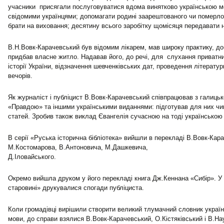
учасники присягали послуговуватися вдома винятково українською м
свідомими українцями; допомагати родині заарештованого чи померло
брати на виховання; десятину всього заробітку щомісяця передавати н
В.Н.Вовк-Карачевський був відомим лікарем, мав широку практику, до
придбав власне житло. Надавав його, до речі, для слухання приватни
історії України, відзначення шевченківських дат, проведення літерату
вечорів.
Як журналіст і публіцист В.Вовк-Карачевський співпрацював з галиц
«Правдою» та іншими українськими виданнями: підготував для них чи
статей. Зробив також виклад Євангелія сучасною на тоді українською
В серії «Руська історична бібліотека» вийшли в перекладі В.Вовк-Кара
М.Костомарова, В.Антоновича, М.Дашкевича,
Д.Іловайського.
Окремо вийшла друком у його перекладі книга Дж.Кеннана «Сибір». У
старовині» друкувалися спогади публіциста.
Коли громадівці вирішили створити великий тлумачний словник україн
мови, до справи взялися В.Вовк-Карачевський, О.Кістяківський і В.На