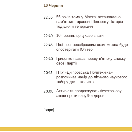
10 Червня
22:53
55 років тому у Москві встановлено
пам’ятник Тарасові Шевченку. Історія
тодішня й теперішня
22:49
10 червня: це цікаво знати
22:43
Цієї ночі неозброєним оком можна буде
спостерігати Юпітер
22:40
Гриценко назвав першу п’ятірку списку
своєї партії
20:13
НТУ «Дніпровська Політехніка»
розпочинає набір до літнього наукового
табору для школярів
20:08
Активісти продовжують безстрокову
акцію проти вирубки дерев
[sape]