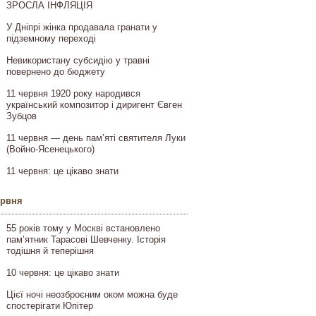
ЗРОСЛА ІНФЛЯЦІЯ
У Дніпрі жінка продавала гранати у
підземному переході
Невикористану субсидію у травні
повернено до бюджету
11 червня 1920 року народився
український композитор і диригент Євген
Зубцов
11 червня — день пам’яті святителя Луки
(Войно-Ясенецького)
11 червня: це цікаво знати
ервня
55 років тому у Москві встановлено
пам’ятник Тарасові Шевченку. Історія
тодішня й теперішня
10 червня: це цікаво знати
Цієї ночі неозброєним оком можна буде
спостерігати Юпітер