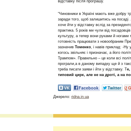
відставку після програшу.
“Чиновники в Україні мають вже добру т
заради того, щоб залишитись на посаді.
хоче йти у відставку вслід за президенто
практика. 5 років ми чули від посадовців 
культуру, а тепер вони руками й ногами
готовність працювати з новообраним Пре
зазначив
Томенко
, і навів приклад: -Ну
когось звільняє і призначає, а його по
Трампом». Правильно – це коли всі політ
програли,а в даному випадку ще й з тако
треба писати заяви і йти у відставку. Т
е,
типовий цирк, але не на дроті, а на по
VK
Facebook
Twitter
G
Джерело:
ridna.in.ua