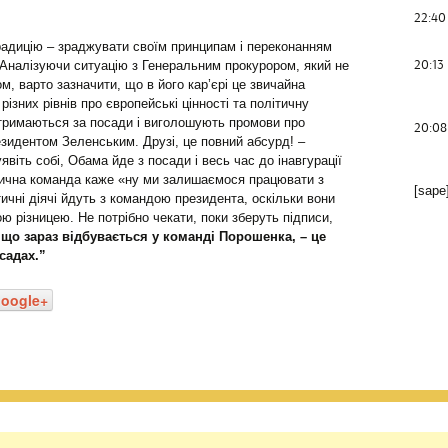
22:40
радицію – зраджувати своїм принципам і переконанням
20:13
 Аналізуючи ситуацію з Генеральним прокурором, який не
м, варто зазначити, що в його кар’єрі це звичайна
різних рівнів про європейські цінності та політичну
 тримаються за посади і виголошують промови про
20:08
зидентом Зеленським. Друзі, це повний абсурд! –
 уявіть собі, Обама йде з посади і весь час до інавгурації
літична команда каже «ну ми залишаємося працювати з
[sape
ичні діячі йдуть з командою президента, оскільки вони
ю різницею. Не потрібно чекати, поки зберуть підписи,
 що зараз відбувається у команді Порошенка, – це
садах.”
oogle+