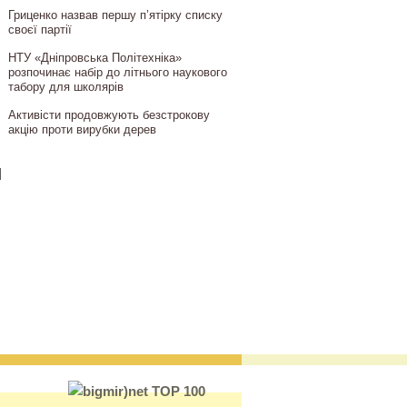
Гриценко назвав першу п’ятірку списку
своєї партії
НТУ «Дніпровська Політехніка»
розпочинає набір до літнього наукового
табору для школярів
Активісти продовжують безстрокову
акцію проти вирубки дерев
]