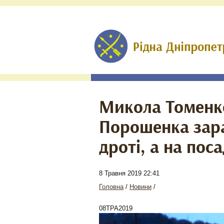
Микола Томенк
Порошенка зара
дроті, а на пос
8 Травня 2019 22:41
Головна
/
Новини
/
08
ТРА
2019