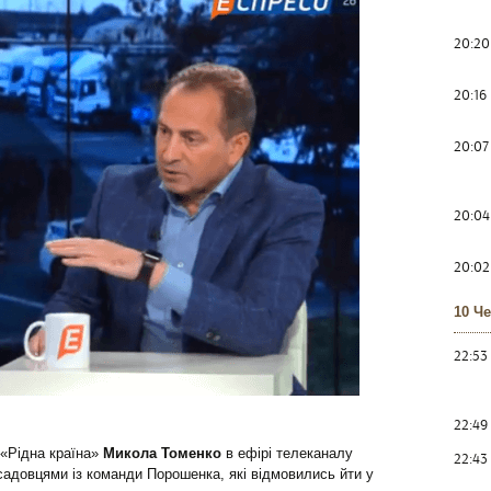
20:20
20:16
20:07
20:04
20:02
10 Ч
22:53
22:49
 «Рідна країна»
Микола Томенко
в ефірі телеканалу
22:43
адовцями із команди Порошенка, які відмовились йти у