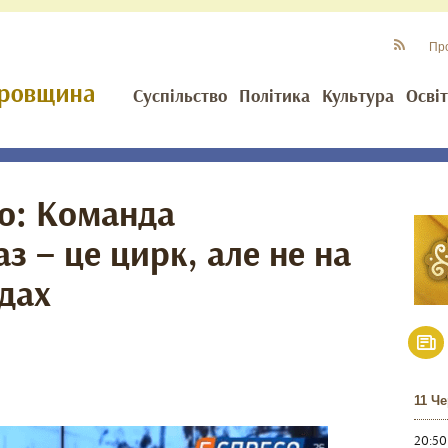
Пр
Суспільство
Політика
Культура
Осві
о: Команда
з – це цирк, але не на
адах
11 Ч
20:50