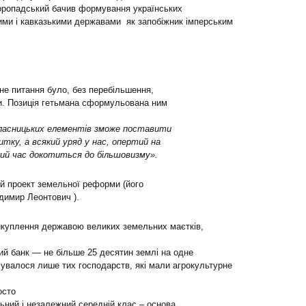
коропадський бачив формування українських
ими і кавказькими державами як запобіжник імперським
 питання було, без перебільшення,
и. Позиція гетьмана сформульована ним
х власницьких елементів зможе поставити
тку, а всякий уряд у нас, опертий на
ткий час докотиться до більшовизму
»
.
ий проект земельної реформи (його
димир Леонтович ).
викуплення державою великих земельних маєтків,
й банк — не більше 25 десятин землі на одне
сувалося лише тих господарств, які мали агрокультурне
осто
ьний і незалежний середній клас – основа