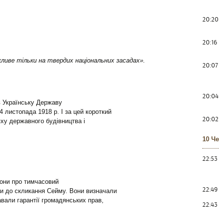
20:20
20:16
ливе тільки на твердих національних засадах».
20:07
20:04
 Українську Державу
14 листопада 1918 р. І за цей короткий
20:02
яху державного будівництва і
10 Ч
22:53
кони про тимчасовий
22:49
яти до скликання Сейму. Вони визначали
авали гарантії громадянських прав,
22:43