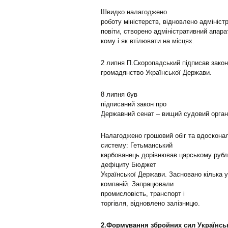
Швидко налагоджено
роботу міністерств, відновлено адміністр
повіти, створено адміністративний апар
кому і як втілювати на місцях.
2 липня П.Скоропадський підписав закон
громадянство Української Держави.
8 липня був
підписаний закон про
Державний сенат – вищий судовий орган.
Налагоджено грошовий обіг та вдоскона
систему: Гетьманський
карбованець дорівнював царському рубл
дефіциту Бюджет
Української Держави. Засновано кілька у
компаній. Запрацювали
промисловість, транспорт і
торгівля, відновлено залізницю.
2.Ф
ормування збройних сил Українсь