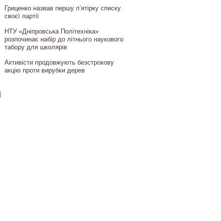
Гриценко назвав першу п’ятірку списку
своєї партії
НТУ «Дніпровська Політехніка»
розпочинає набір до літнього наукового
табору для школярів
Активісти продовжують безстрокову
акцію проти вирубки дерев
]