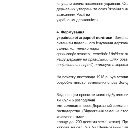
існували великі поселення українців. С
державних утворень та союз України з н
зазіханням Росії на
українську державність.
4. Формування
української аграрної політики
Земельне
питанням подальшого існування держав
самим:
«…
тільки міцна
організація великих, середніх і дрібни
нашу Державу на правильний шлях розви
соціалістичні партії, неминуче в коро
На початку листопада 1918 р. був готов
розробив міністр земельних справ Воло
Згідно з цим проектом мало відбутися 
які були б розподілені
між селянами через Державний земельни
господарство. (Відчуження землі не сто
значення і мали
площу до 200 десятин землі кожне). Пр
кажучи, на селі був би сформований сил