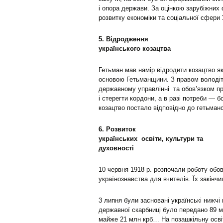
і опора держави. За оцінкою зарубіжних 
розвитку економіки та соціальної сфери 
5. Відродження
українського козацтва
Гетьман мав намір відродити козацтво як
основою Гетьманщини. З правом володіт
державному управлінні та обов’язком п
і стерегти кордони, а в разі потреби — б
козацтво постало відповідно до гетьманс
6. Розвиток
українських освіти, культури та
духовності
10 червня 1918 р. розпочали роботу обов
українознавства для вчителів. Їх закінчи
3 липня були засновані українські нижчі 
державної скарбниці було передано 89 
майже 21 млн крб… На позашкільну освіт