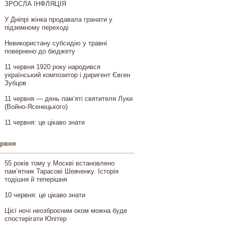
ЗРОСЛА ІНФЛЯЦІЯ
У Дніпрі жінка продавала гранати у
підземному переході
Невикористану субсидію у травні
повернено до бюджету
11 червня 1920 року народився
український композитор і диригент Євген
Зубцов
11 червня — день пам’яті святителя Луки
(Войно-Ясенецького)
11 червня: це цікаво знати
ервня
55 років тому у Москві встановлено
пам’ятник Тарасові Шевченку. Історія
тодішня й теперішня
10 червня: це цікаво знати
Цієї ночі неозброєним оком можна буде
спостерігати Юпітер