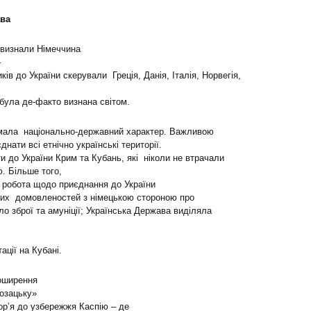
рава
а визнали Німеччина
–
ів до України скерували Греція, Данія, Італія, Норвегія,
 була де-факто визнана світом.
 мала національно-державний характер. Важливою
днати всі етнічно українські території.
и до України Крим та Кубань, які ніколи не втрачали
ю. Більше того,
а робота щодо приєднання до України
тних домовленостей з німецькою стороною про
ло зброї та амуніції; Українська Держава виділяла
ації на Кубані.
оширення
козацьку»
ор’я до узбережжя Каспію – де