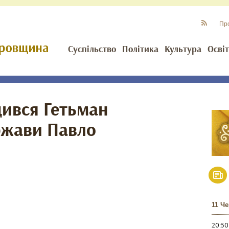
Пр
Суспільство
Політика
Культура
Осві
дився Гетьман
ржави Павло
11 Ч
20:50