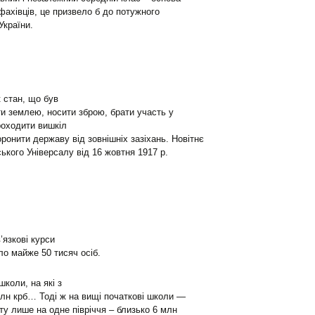
фахівців, це призвело б до потужного
України.
 стан, що був
и землею, носити зброю, брати участь у
роходити вишкіл
оронити державу від зовнішніх зазіхань. Новітнє
ького Універсалу від 16 жовтня 1917 р.
’язкові курси
ло майже 50 тисяч осіб.
школи, на які з
млн крб… Тоді ж на вищі початкові школи —
у лише на одне півріччя – близько 6 млн