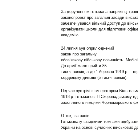
За дорученням гетьмана наприкінці трав
законопроект про загальні засади військ
забезпечувався вільний доступ до військ
організувати школи для підготовки офіце
академію.
24 липня був оприлюднений
закон про загальну
обов’язкову військову повинність. Мобіл
До армії мало прийти 85
тисяч вояків, а до 1 березня 1919 р. – 
сердюцьку дивізію (5 тисяч вояків).
Під час зустрічі з імператором Вільгель
1918 р. гетьманові П.Скоропадському вд
захопленого німцями Чорноморського фл
Отже, за часів
Гетьманату швидкими темпами відбувало
України на основі сучасних військових д