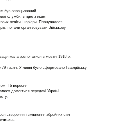
ня був опрацьований
ової служби, згідно з яким
ових освіти і кар’єри. Планувалося
рів, почали організовувати Військову
ізація мала розпочатися в жовтні 1918 р.
ще 79 тисяч. У липні було сформовано Гвардійську
мом ІІ 5 вересня
алося домогтися передачі Україні
оту.
ся створення і зміцнення збройних сил
осягнень.