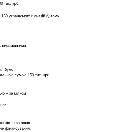
00 тис. крб.
 150 українських гімназій (у тому
х письменників.
м, було
альною сумою 150 тис. крб.
но – за цілком
ьних
дськістю за часів
не фінансування.