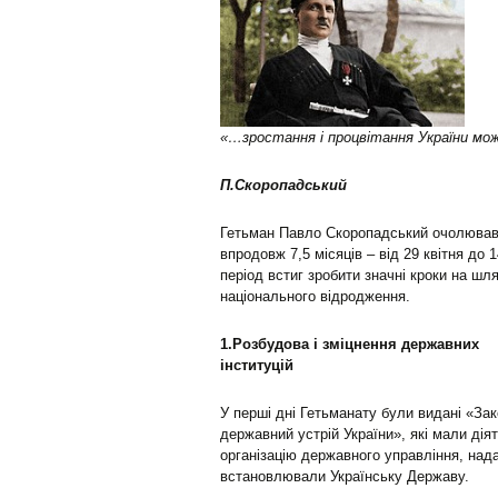
«…зростання і процвітання України мож
П.Скоропадський
Гетьман Павло Скоропадський очолював
впродовж 7,5 місяців – від 29 квітня до 
період встиг зробити значні кроки на шл
національного відродження.
1.Розбудова і зміцнення державних
інституцій
У перші дні Гетьманату були видані «За
державний устрій України», які мали ді
організацію державного управління, над
встановлювали Українську Державу.