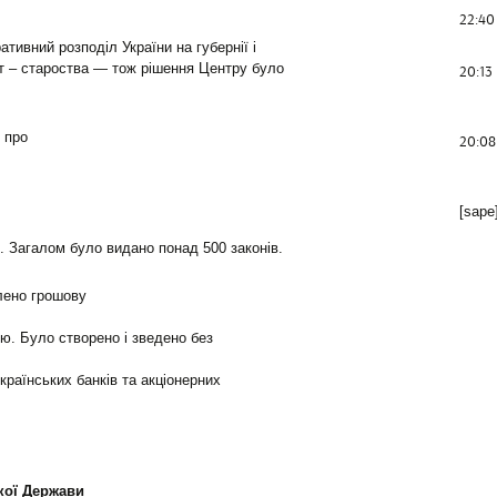
22:40
ативний розподіл України на губернії і
ат – староства — тож рішення Центру було
20:13
 про
20:08
[sape
 Загалом було видано понад 500 законів.
лено грошову
ю. Було створено і зведено без
країнських банків та акціонерних
кої Держави