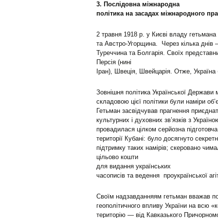
3. Послідовна міжнародна
політика на засадах міжнародного п
2 травня 1918 р. у Києві владу гетьман
та Австро-Угорщина. Через кілька днів 
Туреччина та Болгарія. Своїх представник
Персія (нині
Іран), Швеція, Швейцарія. Отже, Україна
Зовнішня політика Української Держави
складовою цієї політики були наміри об’є
Гетьман засвідчував прагнення приєднат
культурних і духовних зв’язків з Україно
провадилася цілком серйозна підготовч
території Кубані: було досягнуто секре
підтримку таких намірів; скеровано чима
цільово кошти
для видання українських
часописів та ведення проукраїнської агіт
Своїм надзавданняям гетьман вважав п
геополітичного впливу України на всю «
територію — від Кавказького Причорном