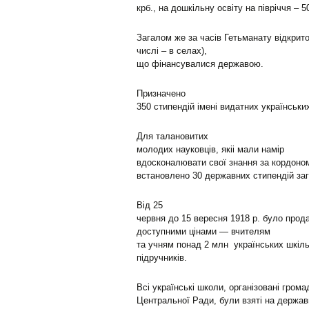
крб., на дошкільну освіту на півріччя – 5
Загалом же за часів Гетьманату відкрито
числі – в селах),
що фінансувалися державою.
Призначено
350 стипендій імені видатних українськи
Для талановитих
молодих науковців, якіі мали намір
вдосконалювати свої знання за кордоно
встановлено 30 державних стипендій заг
Від 25
червня до 15 вересня 1918 р. було прода
доступними цінами — вчителям
та учням понад 2 млн українських шкіл
підручників.
Всі українські школи, організовані грома
Центральної Ради, були взяті на держав