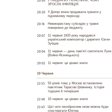
20:50
У НАЦБАНКУ ПОЯСНИЛИ, ЧОМУ
ЗРОСЛА ІНФЛЯЦІЯ
20:20
У Дніпрі жінка продавала гранати у
підземному переході
20:16
Невикористану субсидію у травні
повернено до бюджету
20:07
11 червня 1920 року народився
український композитор і диригент Євген
Зубцов
20:04
11 червня — день пам’яті святителя Луки
(Войно-Ясенецького)
20:02
11 червня: це цікаво знати
10 Червня
22:53
55 років тому у Москві встановлено
пам’ятник Тарасові Шевченку. Історія
тодішня й теперішня
22:49
10 червня: це цікаво знати
22:43
Цієї ночі неозброєним оком можна буде
спостерігати Юпітер