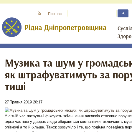
Про нас
Суспі
Здоро
Музика та шум у громадськ
як штрафуватимуть за по
тиші
27 Травня 2019 20:17
У літній час патрульні фіксують збільшення викликів стосовно поруше
адже частіше у дворах люди збираються компаніями, включають музик
опівночі а то й більше. Також зрозуміло і те, що подібна поведінка по