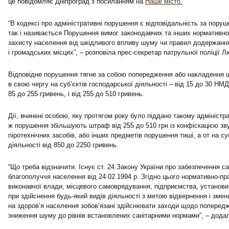
це повідомляє Дніпроград з посиланням на
Наше місто.
“В кодексі про адміністративні порушення є відповідальність за поруш
так і називається Порушення вимог законодавчих та інших нормативно
захисту населення від шкідливого впливу шуму чи правил додержання
і громадських місцях”, – розповіла прес-секретар патрульної поліції
Відповідне порушення тягне за собою попередження або накладення ш
в свою чергу на суб’єктів господарської діяльності – від 15 до 30 НМД
85 до 255 гривень, і від 255 до 510 гривень.
Дії, вчинені особою, яку протягом року було піддано такому адміністр
ж порушення збільшують штраф від 255 до 510 грн із конфіскацією зву
піротехнічних засобів, або інших предметів порушення тиші, а от на су
діяльності від 850 до 2250 гривень.
“Що треба відзначити. Існує ст. 24 Закону України про забезпечення са
благополуччя населення від 24.02.1994 р. Згідно цього нормативно-пра
виконавчої влади, місцевого самоврядування, підприємства, установи,
при здійснення будь-який видів діяльності з метою відвернення і зме
на здоров’я населення зобов’язані здійснювати заходи щодо поперед
зниження шуму до рівнів встановлених санітарними нормами”, – дода