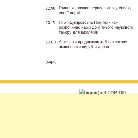
22:40
Гриценко назвав першу п’ятірку списку
своєї партії
20:13
НТУ «Дніпровська Політехніка»
розпочинає набір до літнього наукового
табору для школярів
20:08
Активісти продовжують безстрокову
акцію проти вирубки дерев
[sape]