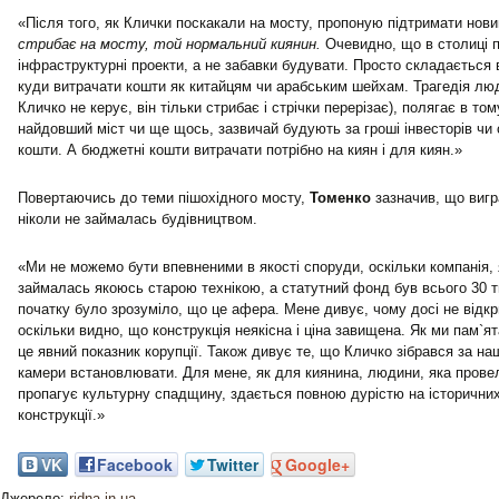
«Після того, як Клички поскакали на мосту, пропоную підтримати но
стрибає на мосту, той нормальний киянин.
Очевидно, що в столиці п
інфраструктурні проекти, а не забавки будувати. Просто складається
куди витрачати кошти як китайцям чи арабським шейхам. Трагедія люд
Кличко не керує, він тільки стрибає і стрічки перерізає), полягає в том
найдовший міст чи ще щось, зазвичай будують за гроші інвесторів чи 
кошти. А бюджетні кошти витрачати потрібно на киян і для киян.»
Повертаючись до теми пішохідного мосту,
Томенко
зазначив, що вигр
ніколи не займалась будівництвом.
«Ми не можемо бути впевненими в якості споруди, оскільки компанія, 
займалась якоюсь старою технікою, а статутний фонд був всього 30 ти
початку було зрозуміло, що це афера. Мене дивує, чому досі не відкр
оскільки видно, що конструкція неякісна і ціна завищена. Як ми пам`я
це явний показник корупції. Також дивує те, що Кличко зібрався за на
камери встановлювати. Для мене, як для киянина, людини, яка провел
пропагує культурну спадщину, здається повною дурістю на історичних
конструкції.»
VK
Facebook
Twitter
Google+
Джерело:
ridna.in.ua