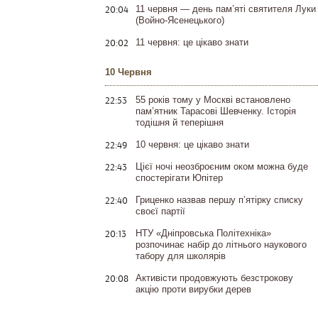
20:04
11 червня — день пам’яті святителя Луки
(Войно-Ясенецького)
20:02
11 червня: це цікаво знати
10 Червня
22:53
55 років тому у Москві встановлено
пам’ятник Тарасові Шевченку. Історія
тодішня й теперішня
22:49
10 червня: це цікаво знати
22:43
Цієї ночі неозброєним оком можна буде
спостерігати Юпітер
22:40
Гриценко назвав першу п’ятірку списку
своєї партії
20:13
НТУ «Дніпровська Політехніка»
розпочинає набір до літнього наукового
табору для школярів
20:08
Активісти продовжують безстрокову
акцію проти вирубки дерев