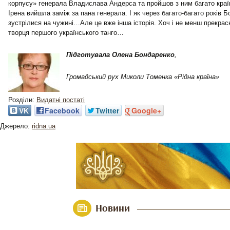
корпусу» генерала Владислава Андерса та пройшов з ним багато країн
Ірена вийшла заміж за пана генерала. І як через багато-багато років Б
зустрілися на чужині…Але це вже інша історія. Хоч і не менш прекрасн
творця першого українського танго…
Підготувала Олена Бондаренко
,
Громадський рух Миколи Томенка «Рідна країна»
Розділи:
Видатні постаті
VK
Facebook
Twitter
Google+
Джерело:
ridna.ua
Новини