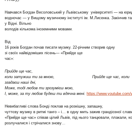
Навчався Богдан Весоловський у Львівському університеті — на юри
водночас — у Вищому музичному інституті ім. М.Лисенка. Закінчив т
у Відні. Вільно
володів кількома іноземними мовами.
Від
16 років Богдан почав писати музику. 22-річним створив одну
зі своїх найвідоміших пісень— «Прийде ще
час»:
Прийде ще час,
коли затужиш ти за мною, Прийде ще час, коли
згадаєш наші дні,
Може, тоді любов ти зрозумієш мою,
І, може, за ту любов будеш ти вдячна мені.
https://www.youtube.co
Невибагливі слова Бонді поклав на розкішну, запашну,
чуттєву музику в ритмі танго – і… в одну мить зажив грандіозної слав
«Прийде ще час» співав цілий Львів, під нього танцювали, плакали, к
розлучалися і стрічалися знову…