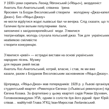
У 1930-і роки скрипаль Леонід Яблонський («Ябцьо»), акордеоніст
Анатоль Кос-Анатольський, співачка Ірена
Яросевич та Богдан Весоловський створили молодіжну «Джаз-капел
Джаз»). Без «Ябцьо-Джазу»
не могли відбутися жодні львівські бал чи вечірка. Слід сказати, що т
Галичині були вельми популярними бали,
запозичені з західноєвропейської моди. З’явилися
театри-кабаре, молодь слухала польський джаз. Тож для українських
неабиякою сміливістю
створити конкуренцію.
З’явилися «ревії» — естрадні вистави на основі українських
народних пісень. Музику
для перших ревій писав
Анатоль Кос-Анатольський, котрий, власне, і став, як ми вже
казали, разом з Богданом Весоловським засновником «Ябцьо-Джазу».
Щоправда, «Ябцьо-Джаз» мав попередників: 1928 р. у Львові організу
студентський квартет «Ревелєрси Євгена» («Львівські ревелєрси») пі
Євгена Козака. За фортепіано у цьому квартеті сидів Роман Шухевич,
Головнокомандувач УПА; одним із солістів був його рідний брат Юрій.
співав… майбутній Глава УГКЦ Іван-Мирослав Любачівський.