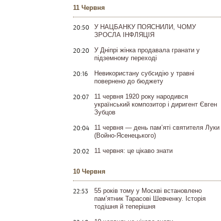
11 Червня
20:50
У НАЦБАНКУ ПОЯСНИЛИ, ЧОМУ
ЗРОСЛА ІНФЛЯЦІЯ
20:20
У Дніпрі жінка продавала гранати у
підземному переході
20:16
Невикористану субсидію у травні
повернено до бюджету
20:07
11 червня 1920 року народився
український композитор і диригент Євген
Зубцов
20:04
11 червня — день пам’яті святителя Луки
(Войно-Ясенецького)
20:02
11 червня: це цікаво знати
10 Червня
22:53
55 років тому у Москві встановлено
пам’ятник Тарасові Шевченку. Історія
тодішня й теперішня