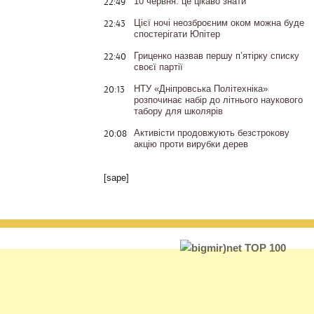
22:49
10 червня: це цікаво знати
22:43
Цієї ночі неозброєним оком можна буде
спостерігати Юпітер
22:40
Гриценко назвав першу п’ятірку списку
своєї партії
20:13
НТУ «Дніпровська Політехніка»
розпочинає набір до літнього наукового
табору для школярів
20:08
Активісти продовжують безстрокову
акцію проти вирубки дерев
[sape]