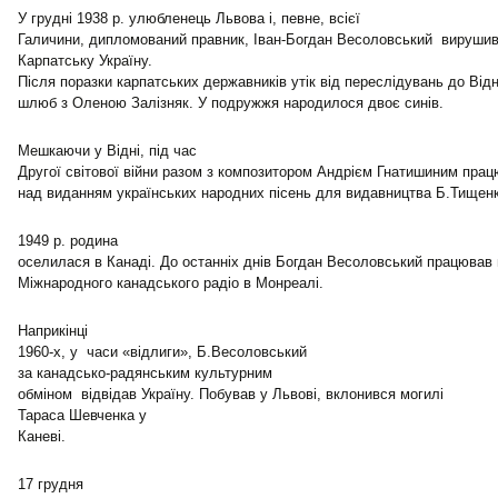
У грудні 1938 р. улюбленець Львова і, певне, всієї
Галичини, дипломований правник, Іван-Богдан Весоловський вирушив
Карпатську Україну.
Після поразки карпатських державників утік від переслідувань до Від
шлюб з Оленою Залізняк. У подружжя народилося двоє синів.
Мешкаючи у Відні, під час
Другої світової війни разом з композитором Андрієм Гнатишиним пра
над виданням українських народних пісень для видавництва Б.Тищенк
1949 р. родина
оселилася в Канаді. До останніх днів Богдан Весоловський працював в
Міжнародного канадського радіо в Монреалі.
Наприкінці
1960-х, у часи «відлиги», Б.Весоловський
за канадсько-радянським культурним
обміном відвідав Україну. Побував у Львові, вклонився могилі
Тараса Шевченка у
Каневі.
17 грудня