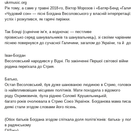
ukrmusic.org
Рік тому, а саме у травні 2018-го, Віктор Морозов і «Батяр-Бенд «Га
«Чудовий сон» — пісні Богдана Весоловського у власній інтерпретаці
успіх і розкупився, як гарячі пиріжки.
Так Бонді (сценічне ім’я, а водночас — пестливе
прізвисько серед шанувальників та шанувальниць), зі своїми чарівни
піснею повернувся до сучасної Галичини, загалом до України, та й д
Іван-Богдан
Весоловський народився у Відні. По закінченні Першої світової війни
родина переїхала до Стрия.
Батько,
Остап Весоловський, був дуже шанованою людиною в Стрию, голово
із найвпливовіших місцевих політиків. Мати походила з відомого
роду Охримовичів, була ріднею Соломії Крушельницькій,
багато років очолювала в Стрию Союз Українок. Богданова мама писал
деякі стали згодом словами його пісень.
(Обох батьків Богдана згодом спіткала доля політв’язнів: батька- у по
в радянському
ГУЛагу).