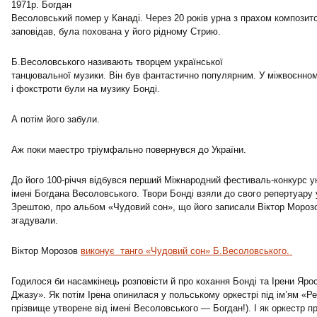
1971р. Богдан
Весоловський помер у Канаді. Через 20 років урна з прахом композитор
заповідав, була похована у його рідному Стрию.
Б.Весоловського називають творцем української
танцювальної музики. Він був фантастично популярним. У міжвоєнному
і фокстроти були на музику Бонді.
А потім його забули.
Аж поки маестро тріумфально повернувся до України.
До його 100-річчя відбувся перший Міжнародний фестиваль-конкурс у
імені Богдана Весоловського. Твори Бонді взяли до свого репертуару у
Зрештою, про альбом «Чудовий сон», що його записали Віктор Мороз
згадували.
Віктор Морозов
виконує танго «Чудовий сон» Б.Весоловського.
Годилося би насамкінець розповісти й про кохання Бонді та Ірени Яро
Джазу». Як потім Ірена опинилася у польському оркестрі під ім’ям «Р
прізвище утворене від імені Весоловського — Богдан!). І як оркестр п