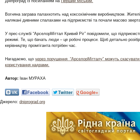
Дніпроград із посиланням на
Перший Міський.
Вогняна заграва палахкотить над коксохімічним виробництвом. Жител
налякані дивними спалахами на підприємстві та почали масово зверта
У прес-службі “АрселорМіттал Кривий Ріг” повідомили, що підприємс
режимі. Те, що бачать люди – це робочі процеси. Щоб детально розібр
керівництву промгіганта потрібен час.
Нагадаємо, що
через порушення “АрселорМітталу” можуть скасувати 
користування надрами.
Автор:
Іван МУРАХА
VK
Facebook
Twitter
Google+
Джерело:
dniprograd.org