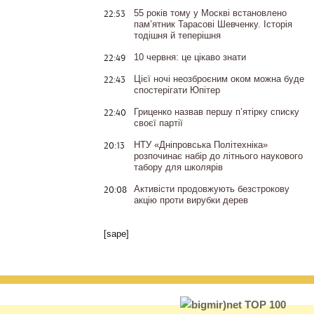
22:53
55 років тому у Москві встановлено
пам’ятник Тарасові Шевченку. Історія
тодішня й теперішня
22:49
10 червня: це цікаво знати
22:43
Цієї ночі неозброєним оком можна буде
спостерігати Юпітер
22:40
Гриценко назвав першу п’ятірку списку
своєї партії
20:13
НТУ «Дніпровська Політехніка»
розпочинає набір до літнього наукового
табору для школярів
20:08
Активісти продовжують безстрокову
акцію проти вирубки дерев
[sape]