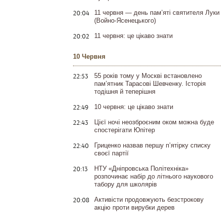
20:04
11 червня — день пам’яті святителя Луки
(Войно-Ясенецького)
20:02
11 червня: це цікаво знати
10 Червня
22:53
55 років тому у Москві встановлено
пам’ятник Тарасові Шевченку. Історія
тодішня й теперішня
22:49
10 червня: це цікаво знати
22:43
Цієї ночі неозброєним оком можна буде
спостерігати Юпітер
22:40
Гриценко назвав першу п’ятірку списку
своєї партії
20:13
НТУ «Дніпровська Політехніка»
розпочинає набір до літнього наукового
табору для школярів
20:08
Активісти продовжують безстрокову
акцію проти вирубки дерев