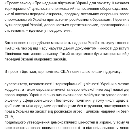
«Проект закону «Про надання підтримки Україні для захисту її незалеж
територіальної цілісності» спрямований на посилення обороноздатнос
числі шляхом передачі озброєнь, продажу летальних оборонних засобі
спроможностей України протистояти російським кібератакам. Перелік 
бути передані Україні, доповнюється протитанковими, протикорабельн
системами, – йдеться у повідомленні.
Законопроект передбачає можливість надання Україні статусу головн
НАТО на період від часу набуття даним документом чинності до всту
Північноатлантичного альянсу. Такий статус може бути використаний
передачі Україні оборонних засобів.
В проекті йдеться, що політика США повинна включати підтримку:
суверенітету, незалежності і територіальної цілісності України в межа
кордонів, а також євроатлантичної та європейської інтеграції нашої д
права народу України вільно визначати своє майбутнє та ухвалювати 
рішення у сфері зовнішньої і безпекової політики, у тому числі щодо 
країнами та міжнародними організаціями без втручання, залякування чи
права України на захист від російської агресії шляхом надання їй без
США;
подальшого утвердження демократичних цінностей в Україні, у тому 
верховенства права, посилення прозорості та відповідальності у держ