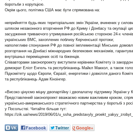
боротьби з корупцією.
Окрім цього, політика США має бути спрямована на:
неприйняття будь-яких територіальних змін України, вчинених у силови
шляхом незаконного вторгнення РФ до Криму і Донбасу та окупації цих
засудження триваючого утримування російською стороною 24-х членів
українських ВМС, захоплених поблизу Керченської протоки;
наполегливе спонукання РФ до повної імплементації Мінських домовл
розгортання на Донбасі міжнародних безпекових механізмів, гарантув
внутрішньо переміщених осіб та біженців.
Співавторами законопроекту виступили керівники Комітету із закордон
демократ Еліот Енгель та республіканець Майкл Маккол, а також голо
Підкомітету щодо Європи, Євразії, енергетики і довкілля даного Коміте
та республіканець Адам Кінзінгер.
«Високо цінуємо міцну двопартійну і двопалатну підтримку України у 
Представлений законопроект вважаємо новим важливим кроком, спря
українсько-американського стратегічного партнерства у боротьбі з рос
у Посольстві. Читайте більше тут:
https://zik.ua/news/2019/06/01/u_ssha_predstavyly_proekt_yakyy_zro
VK
Facebook
Twitter
Google+