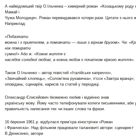
А найвідоміший твір О.Ільченка – химерний роман «Козацькому роду 
Мамай і
Чужа Молодиця». Роман перевидавався чотири рази. Цитати з нього жи
Наприклад:
«Побазікати
можна і з приятелем, а помовчати — лише з вірним другом».
Чи: «
Кр
ніж помирати
сумно!»
Або ж:
«Кожне життя є
наслідок солодкої любові, а кожна любов є початком гіркого життя».
Також О.Ільченко – автор повістей «Італійське каприччо»,
«Звичайний хлопець», «Солом’яна рукавичка»; п’єси «Завтра вранці»;
оповідань; сценаріїв, нарисів та статей у періодиці.
Олександр Єлисейович безмежно любив і відмінно знав
українську мову. Йому часто телефонували колеги письменники, аби 
правильність написання тих чи інших слова та фрази.
16 березня 1961 р. відбулася прем’єра кінострічки «Роман
і Франческа». Над фільмом працювали талановиті автори: сценарист 
В.Денисенко, автори