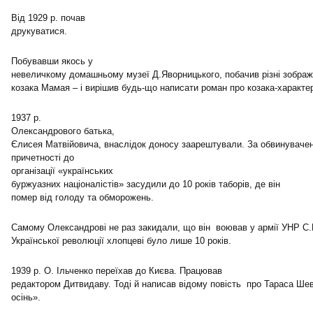
Від 1929 р. почав
друкуватися.
Побувавши якось у
невеличкому домашньому музеї Д.Яворницького, побачив різні зобра
козака Мамая – і вирішив будь-що написати роман про козака-характе
1937 р.
Олександрового батька,
Єлисея Матвійовича, внаслідок доносу заарештували. За обвинуваче
причетності до
організації «українських
буржуазних націоналістів» засудили до 10 років таборів, де він
помер від голоду та обморожень.
Самому Олександрові не раз закидали, що він воював у армії УНР С.
Української революції хлопцеві було лише 10 років.
1939 р. О. Ільченко переїхав до Києва. Працював
редактором Дитвидаву. Тоді й написав відому повість про Тараса Ше
осінь».