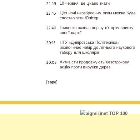
22:49
10 червня: це цікаво знати
22:43
Цієї ночі неозброєним оком можна буде
спостерігати Юпітер
22:40
Гриценко назвав першу п’ятірку списку
своєї партії
20:13
НТУ «Дніпровська Політехніка»
розпочинає набір до літнього наукового
табору для школярів
20:08
Активісти продовжують безстрокову
акцію проти вирубки дерев
[sape]