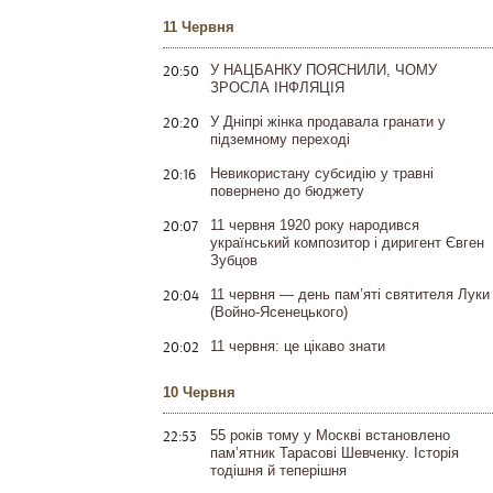
11 Червня
20:50
У НАЦБАНКУ ПОЯСНИЛИ, ЧОМУ
ЗРОСЛА ІНФЛЯЦІЯ
20:20
У Дніпрі жінка продавала гранати у
підземному переході
20:16
Невикористану субсидію у травні
повернено до бюджету
20:07
11 червня 1920 року народився
український композитор і диригент Євген
Зубцов
20:04
11 червня — день пам’яті святителя Луки
(Войно-Ясенецького)
20:02
11 червня: це цікаво знати
10 Червня
22:53
55 років тому у Москві встановлено
пам’ятник Тарасові Шевченку. Історія
тодішня й теперішня