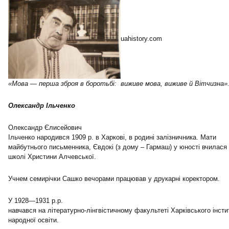
uahistory.com
«Мова — перша зброя в боротьбі: виживе мова, виживе й Вітчизна»
Олександр Ільченко
Олександр Єлисейович
Ільченко народився 1909 р. в Харкові, в родині залізничника. Мати
майбутнього письменника, Євдокі (з дому – Гармаш) у юності вчилася 
школі Христини Алчевської.
Учнем семирічки Сашко вечорами працював у друкарні коректором.
У 1928—1931 р.р.
навчався на літературно-лінгвістичному факультеті Харківського інсти
народної освіти.