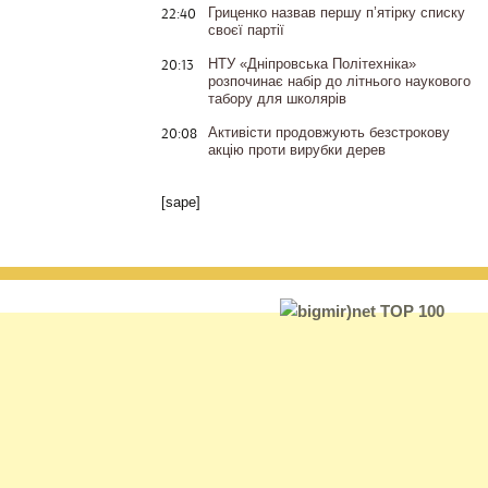
22:40
Гриценко назвав першу п’ятірку списку
своєї партії
20:13
НТУ «Дніпровська Політехніка»
розпочинає набір до літнього наукового
табору для школярів
20:08
Активісти продовжують безстрокову
акцію проти вирубки дерев
[sape]