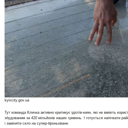
kyivcity.gov.ua
Тут команда Кличка активно критикує ідіотів-киян, які не вміють кори
збудованим за 420 мільйонів наших гривень. І готується напічкати р
і заміняти скло на супер-броньоване.