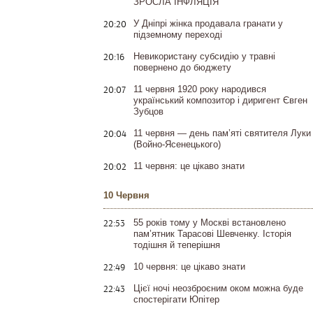
ЗРОСЛА ІНФЛЯЦІЯ
20:20
У Дніпрі жінка продавала гранати у
підземному переході
20:16
Невикористану субсидію у травні
повернено до бюджету
20:07
11 червня 1920 року народився
український композитор і диригент Євген
Зубцов
20:04
11 червня — день пам’яті святителя Луки
(Войно-Ясенецького)
20:02
11 червня: це цікаво знати
10 Червня
22:53
55 років тому у Москві встановлено
пам’ятник Тарасові Шевченку. Історія
тодішня й теперішня
22:49
10 червня: це цікаво знати
22:43
Цієї ночі неозброєним оком можна буде
спостерігати Юпітер