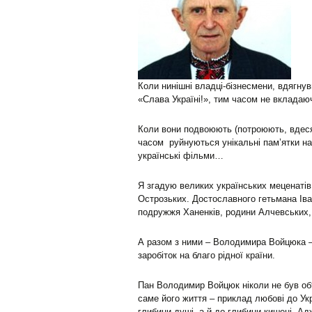
Коли нинішні владці-бізнесмени, вдягну
«Слава Україні!», тим часом не вкладаюч
Коли вони подвоюють (потроюють, вдесят
часом руйнуються унікальні пам’ятки на
українські фільми…
Я згадую великих українських меценатів
Острозьких. Достославного гетьмана Іва
подружжя Ханенків, родини Алчевських
А разом з ними – Володимира Войцюка – 
заробіток на благо рідної країни.
Пан Володимир Войцюк ніколи не був об
саме його життя – приклад любові до У
глибини душі, а й до глибини кишені. Ад