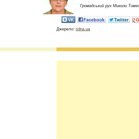
Громадський рух Миколи Томен
VK
Facebook
Twitter
G
Джерело:
ridna.ua