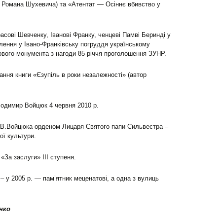
а Романа Шухевича) та «Атентат — Осіннє вбивство у
сові Шевченку, Іванові Франку, ченцеві Памві Беринді у
влення у Івано-Франківську погруддя українському
ового монумента з нагоди 85-річчя проголошення ЗУНР.
ння книги «Єзупіль в роки незалежності» (автор
лодимир Войцюк 4 червня 2010 р.
 В.Войцюка орденом Лицаря Святого папи Сильвестра –
ої культури.
«За заслуги» ІІІ ступеня.
– у 2005 р. — пам’ятник меценатові, а одна з вулиць
нко