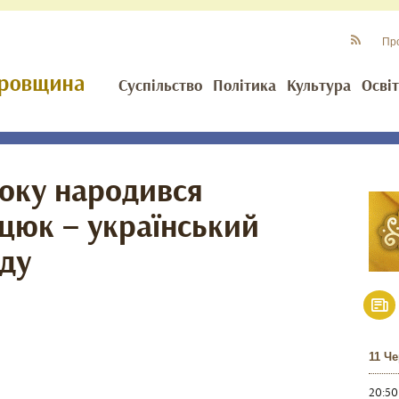
Пр
Суспільство
Політика
Культура
Осві
року народився
цюк – український
оду
11 Ч
20:50