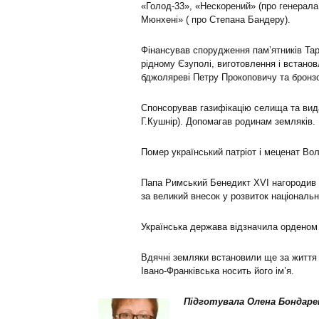
«Голод-33», «Нескорений» (про генерал
Мюнхені» ( про Степана Бандеру).
Фінансував спорудження пам’ятників Тара
рідному Єзуполі, виготовлення і встано
бджоляреві Петру Прокоповичу та бронз
Спонсорував газифікацію селища та вида
Г.Кушнір). Допомагав родинам земляків.
Помер український патріот і меценат Во
Папа Римський Бенедикт XVI нагородив
за великий внесок у розвиток національн
Українська держава відзначила орденом 
Вдячні земляки встановили ще за життя 
Івано-Франківська носить його ім’я.
Підготувала Олена Бондаре