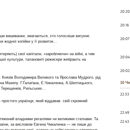
20:20
20:16
вши вишиванки, змагаються, хто голосніше вигукне:
20:07
и жодної копійки у її розвиток…
еряють) свої капітали, «заробляючи» на війні, а тим
20:04
шої культури, талановиті режисери жебрають на
20:02
. Князів Володимира Великого та Ярослава Мудрого, рід
10 Ч
на Мазепу. Г.Ґалаґана, Є.Чикаленка, А.Шептицького,
, Терещенків, Рильських…
22:53
простого українця, який віддавав свій скромний
22:49
тяжений владними регаліями чи великими статками. Та
22:43
країни, за висловом Євгена Чикаленка — не лише до
же він вкладав свої далеко не зайві кошти у створення