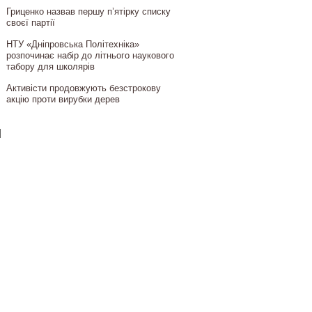
Гриценко назвав першу п’ятірку списку
своєї партії
НТУ «Дніпровська Політехніка»
розпочинає набір до літнього наукового
табору для школярів
Активісти продовжують безстрокову
акцію проти вирубки дерев
]