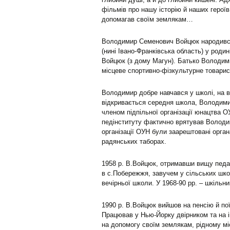
фільмів про нашу історію й наших героїв
допомагав своїм землякам…
Володимир Семенович Войцюк народився 
(нині Івано-Франківська область) у род
Войцюк (з дому Магун). Батько Володим
місцеве спортивно-фізкультурне товарис
Володимир добре навчався у школі, на ві
відкривається середня школа, Володимир
членом підпільної організації юнацтва О
педінституту фактично врятував Володим
організації ОУН були заарештовані орган
радянських таборах.
1958 р. В.Войцюк, отримавши вищу педаг
в с.Побережжя, завучем у сільських шк
вечірньої школи. У 1968-90 рр. – шкільн
1990 р. В.Войцюк вийшов на пенсію й по
Працював у Нью-Йорку двірником та на 
на допомогу своїм землякам, рідному міс