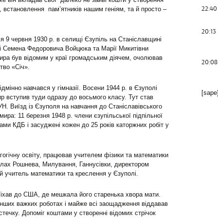
22:40
, встановлення пам’ятників нашим геніям, та й просто –
20:13
9 червня 1930 р. в селищі Єзупіль на Станіславщині
ині Семена Федоровича Войцюка та Марії Микитівни
ира був відомим у краї громадським діячем, очолював
20:08
тво «Січ».
дмінно навчався у гімназії. Восени 1944 р. в Єзуполі
[sape
 вступив туди одразу до восьмого класу. Тут став
УН. Виїзд із Єзуполя на навчання до Станіславівського
ира: 11 березня 1948 р. члени єзупільської підпільної
ами КДБ і засуджені кожен до 25 років каторжних робіт у
огічну освіту, працював учителем фізики та математики
олах Рошнева, Милування, Ганнусівки, директором
ий учитель математики та креслення у Єзуполі.
їіхав до США, де мешкала його старенька хвора мати.
інших важких роботах і майже всі заощадження віддавав
течку. Допоміг коштами у створенні відомих стрічок