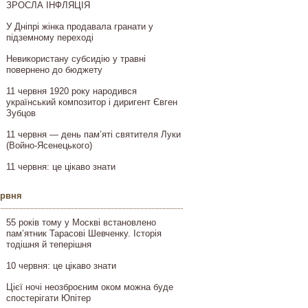
ЗРОСЛА ІНФЛЯЦІЯ
У Дніпрі жінка продавала гранати у
підземному переході
Невикористану субсидію у травні
повернено до бюджету
11 червня 1920 року народився
український композитор і диригент Євген
Зубцов
11 червня — день пам’яті святителя Луки
(Войно-Ясенецького)
11 червня: це цікаво знати
ервня
55 років тому у Москві встановлено
пам’ятник Тарасові Шевченку. Історія
тодішня й теперішня
10 червня: це цікаво знати
Цієї ночі неозброєним оком можна буде
спостерігати Юпітер