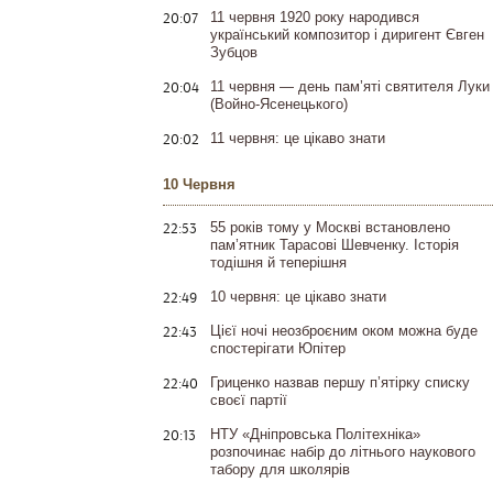
20:07
11 червня 1920 року народився
український композитор і диригент Євген
Зубцов
20:04
11 червня — день пам’яті святителя Луки
(Войно-Ясенецького)
20:02
11 червня: це цікаво знати
10 Червня
22:53
55 років тому у Москві встановлено
пам’ятник Тарасові Шевченку. Історія
тодішня й теперішня
22:49
10 червня: це цікаво знати
22:43
Цієї ночі неозброєним оком можна буде
спостерігати Юпітер
22:40
Гриценко назвав першу п’ятірку списку
своєї партії
20:13
НТУ «Дніпровська Політехніка»
розпочинає набір до літнього наукового
табору для школярів