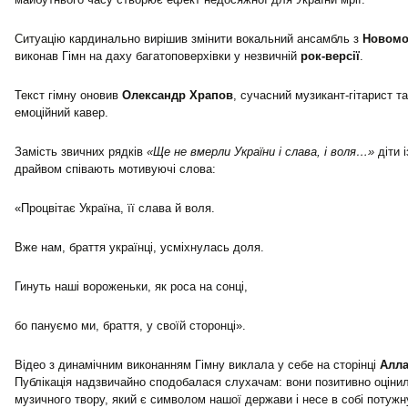
Ситуацію кардинально вирішив змінити вокальний ансамбль з
Новомо
виконав Гімн на даху багатоповерхівки у незвичній
рок-версії
.
Текст гімну оновив
Олександр Храпов
, сучасний музикант-гітарист т
емоційний кавер.
Замість звичних рядків
«Ще не вмерли України і слава, і воля…»
діти 
драйвом співають мотивуючі слова:
«Процвітає Україна, її слава й воля.
Вже нам, браття українці, усміхнулась доля.
Гинуть наші вороженьки, як роса на сонці,
бо пануємо ми, браття, у своїй сторонці».
Відео з динамічним виконанням Гімну виклала у себе на сторінці
Алла
Публікація надзвичайно сподобалася слухачам: вони позитивно оціни
музичного твору, який є символом нашої держави і несе в собі потужн