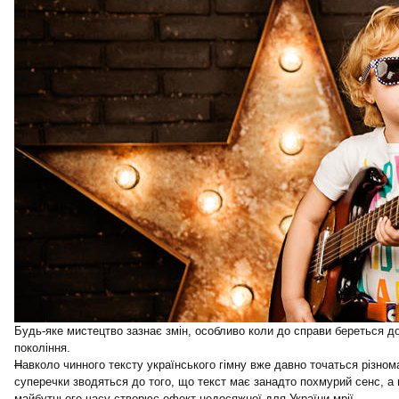
Будь-яке мистецтво зазнає змін, особливо коли до справи береться 
покоління.
Н
авколо чинного тексту українського гімну вже давно точаться різнома
суперечки зводяться до того, що текст має занадто похмурий сенс, а
майбутнього часу створює ефект недосяжної для України мрії.