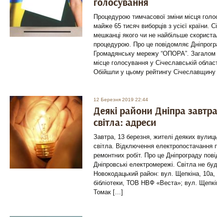
голосування
Процедурою тимчасової зміни місця голо
майже 65 тисяч виборців з усієї країни. С
мешканці якого чи не найбільше скорист
процедурою. Про це повідомляє Дніпрогр
Громадянську мережу “ОПОРА”. Загалом 
місце голосування у Січеславській област
Обійшли у цьому рейтингу Січеславщину л
12 Березня 2019 22:44
Деякі райони Дніпра завтр
світла: адреси
Завтра, 13 березня, жителі деяких вулиц
світла. Відключення електропостачання 
ремонтних робіт. Про це Дніпрограду пов
Дніпровські електромережі. Світла не бу
Новокодацький район: вул. Щепкіна, 10а, 
бібліотеки, ТОВ НВФ «Веста»; вул. Щепкін
Томак […]