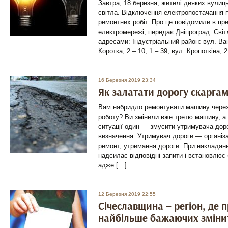
Завтра, 18 березня, жителі деяких вулиц
світла. Відключення електропостачання 
ремонтних робіт. Про це повідомили в пр
електромережі, передає Дніпроград. Світ
адресами: Індустріальний район: вул. Ванц
Коротка, 2 – 10, 1 – 39; вул. Кропоткіна, 2
16 Березня 2019 23:34
Як залатати дорогу скарга
Вам набридло ремонтувати машину через 
роботу? Ви змінили вже третю машину, а я
ситуації один — змусити утримувача дор
визначення: Утримувач дороги — організац
ремонт, утримання дороги. При накладанн
надсилає відповідні запити і встановлює
адже […]
12 Березня 2019 22:55
Січеславщина – регіон, де 
найбільше бажаючих зміни