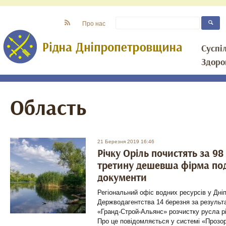
Про нас
Суспі
Здоро
Область
21 Березня 2019 16:46
Річку Оріль почистять за 98
третину дешевша фірма под
документи
Регіональний офіс водних ресурсів у Дні
Держводагентства 14 березня за резуль
«Гранд-Строй-Альянс» розчистку русла рі
Про це повідомляється у системі «Прозор