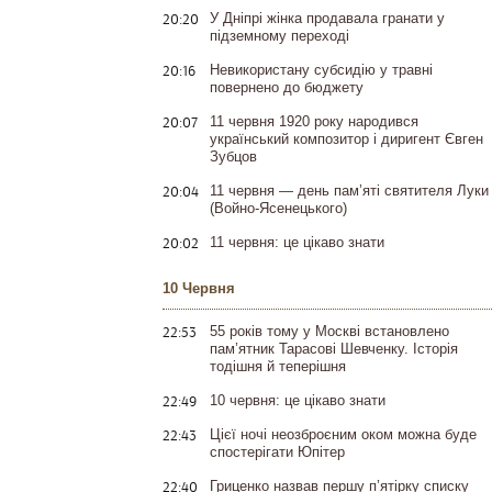
20:20
У Дніпрі жінка продавала гранати у
підземному переході
20:16
Невикористану субсидію у травні
повернено до бюджету
20:07
11 червня 1920 року народився
український композитор і диригент Євген
Зубцов
20:04
11 червня — день пам’яті святителя Луки
(Войно-Ясенецького)
20:02
11 червня: це цікаво знати
10 Червня
22:53
55 років тому у Москві встановлено
пам’ятник Тарасові Шевченку. Історія
тодішня й теперішня
22:49
10 червня: це цікаво знати
22:43
Цієї ночі неозброєним оком можна буде
спостерігати Юпітер
22:40
Гриценко назвав першу п’ятірку списку