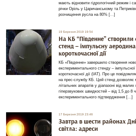
мають відновити гідрологічний режим і са
річки Оріль у Царичанському та Петриків
розчищення русла на 80% […]
19 Березня 2019 19:54
На КБ “Південне” створили 
стенд – імпульсну аеродина
короткочасної дії
КБ «Південне» завершило створення новог
експериментального стенду – імпульсної
короткочасної дії (ІАТ). Про це повідомл
на прес-службу КБ. Цей стенд дозволяє
літальних апаратів у діапазоні від малих
гіперзвукових швидкостей – від 1,5 до 8 
експериментального підтвердження […]
17 Березня 2019 23:46
Завтра в шести районах Дні
світла: адреси