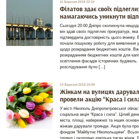
11 Березня 2019 22:24
Філатов здає своїх підлегл
намагаючись уникнути відп
Сьогодні 20:00 Дніпро сколихнула нещод
він здав своїх підлеглих прокуратурі, яка
підтвердила достовірність цього вчинку. 
почали пошукову роботу для виявлення у
щодо розкрадання бюджетних коштів. Вже 
розкраданням бюджетних коштів для капі
освітлення фасадів історичних будівель. 
розслідування було […]
10 Березня 2019 20:09
Жінкам на вулицях дарували
провели акцію “Краса і сил
У місті Нікополь Дніпропетровської облас
соціальна акція “Краса і сила”. Цілий де
міста, площі, набережної та інших основн
жінкам дарували троянди. Акція була пр
фондом “Майбутнє Нікопольщини”. Всього
троянд і охоплено декілька тисяч жінок. 