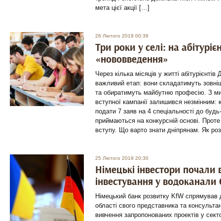
мета цієї акції […]
26 Лютого 2019 00:39
Три роки у селі: на абітуріє
«нововведення»
Через кілька місяців у житті абітурієнтів
важливий етап: вони складатимуть зовні
та обиратимуть майбутню професію. З ми
вступної кампанії залишився незмінним: 
подати 7 заяв на 4 спеціальності до будь
приймаються на конкурсній основі. Проте
вступу. Що варто знати дніпрянам. Як ро
25 Лютого 2019 20:30
Німецькі інвестори почали 
інвестування у водоканали
Німецький банк розвитку KfW спрямував 
області свого представника та консульта
вивчення запропонованих проектів у сект