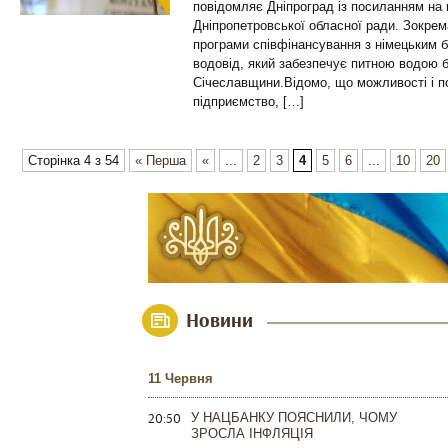
повідомляє Дніпроград із посиланням на
Дніпропетровської обласної ради. Зокрем
програми співфінансування з німецьким 
водовід, який забезпечує питною водою 
Січеславщини.Відомо, що можливості і по
підприємство, […]
Сторінка 4 з 54
« Перша
«
...
2
3
4
5
6
...
10
20
Новини
11 Червня
20:50
У НАЦБАНКУ ПОЯСНИЛИ, ЧОМУ
ЗРОСЛА ІНФЛЯЦІЯ