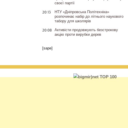
своєї партії
20:13
НТУ «Дніпровська Політехніка»
розпочинає набір до літнього наукового
табору для школярів
20:08
Активісти продовжують безстрокову
акцію проти вирубки дерев
[sape]