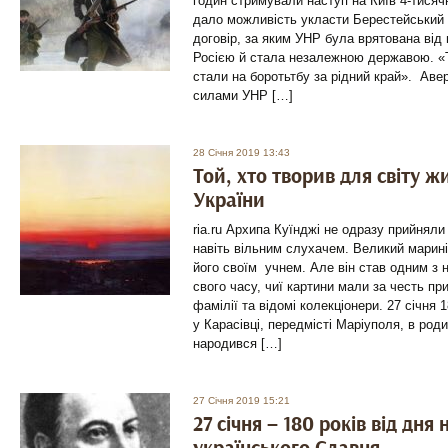
годин стримували наступ на Київ 4-тисячн
дало можливість укласти Берестейський 
договір, за яким УНР була врятована від
Росією й стала незалежною державою. «Т
стали на боротьтбу за рідний край». Аве
силами УНР […]
28 Січня 2019 13:43
Той, хто творив для світу 
України
ria.ru Архипа Куїнджі не одразу прийняли
навіть вільним слухачем. Великий марині
його своїм учнем. Але він став одним з
свого часу, чиї картини мали за честь пр
фамілії та відомі колекціонери. 27 січня 1
у Карасівці, передмісті Маріуполя, в род
народився […]
27 Січня 2019 15:21
27 січня – 180 років від дн