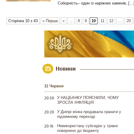
Соборність– один із наріжних каменів, […
Сторінка 10 з 43
« Перша
«
...
8
9
10
11
12
...
20
Новини
11 Червня
20:50
У НАЦБАНКУ ПОЯСНИЛИ, ЧОМУ
ЗРОСЛА ІНФЛЯЦІЯ
20:20
У Дніпрі жінка продавала гранати у
підземному переході
20:16
Невикористану субсидію у травні
повернено до бюджету