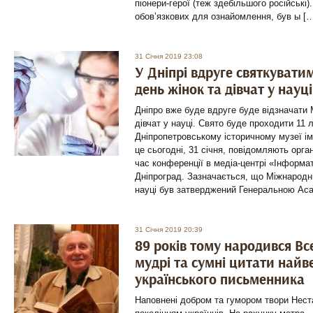
піонери-герої (теж здебільшого російські)
обов’язкових для ознайомлення, був ы [
31 Січня 2019 23:08
У Дніпрі вдруге святкуват
день жінок та дівчат у науці
Дніпро вже буде вдруге буде відзначати 
дівчат у науці. Свято буде проходити 11 
Дніпропетровському історичному музеї іме
це сьогодні, 31 січня, повідомляють орга
час конференції в медіа-центрі «Інформа
Дніпроград. Зазначається, що Міжнародни
науці був затверджений Генеральною Ас
31 Січня 2019 20:39
89 років тому народився Вс
мудрі та сумні цитати найв
українського письменника
Наповнені добром та гумором твори Нест