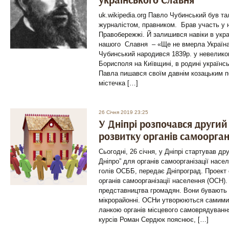
українського Славня
uk.wikipedia.org Павло Чубинський був т
журналістом, правником. Брав участь у 
Правобережжі. Й залишився навіки в украї
нашого Славня – «Ще не вмерла Україн
Чубинський народився 1839р. у невелико
Борисполя на Київщині, в родині українс
Павла пишався своїм давнім козацьким п
містечка […]
26 Січня 2019 23:25
У Дніпрі розпочався другий
розвитку органів самоорган
Сьогодні, 26 січня, у Дніпрі стартував др
Дніпро” для органів самоорганізації насел
голів ОСББ, передає Дніпроград. Проект
органів самоорганізації населення (ОСН).
представництва громадян. Вони бувають б
мікрорайонні. ОСНи утворюються самими
ланкою органів місцевого самоврядування
курсів Роман Сердюк пояснює, […]