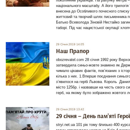
поколінням українців. На рахунку метра –
національного масштабу. А його трилогія
внесена до Особливого почесного списку 
життєвий та творчий шлях письменника по
Батько Всеволода Зіновій Нестайко загин
таборі. Під час нацистської окупації хлоп
29 Січня 2019 14:05
Наш Прапор
obozrevatel.com 28 cічня 1992 року Верх
затвердила синьо-жовте знамено як Держ
чимало цікавих фактів, пов’язаних з іст
кілька з них. 1.Вперше поєднання синього
з’явилося на гербі Львова. Король Дани
місто 1256р. і назвавши на честь свого 
герб, на якому було зображено жовтого л
29 Січня 2019 13:42
29 січня – День пам’яті Геро
stryi.net.ua 101 рік тому близько 400 курс