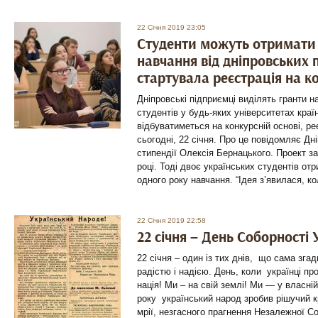
22 Січня 2019 23:05
Студенти можуть отримати 
навчання від дніпровських 
стартувала реєстрація на к
Дніпровські підприємці виділять гранти н
студентів у будь-яких університетах країн
відбуватиметься на конкурсній основі, ре
сьогодні, 22 січня. Про це повідомляє Дніп
стипендії Олексія Бернацького. Проект 
році. Тоді двоє українських студентів от
одного року навчання. “Ідея з’явилася, к
22 Січня 2019 22:58
22 січня – День Соборності 
22 січня – один із тих днів, що сама зга
радістю і надією. День, коли українці пр
нація! Ми – на свій землі! Ми — у власній
року український народ зробив рішучий к
мрії, незгасного прагнення Незалежної 