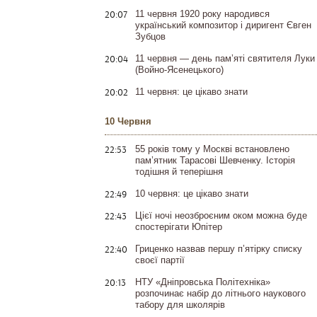
20:07
11 червня 1920 року народився
український композитор і диригент Євген
Зубцов
20:04
11 червня — день пам’яті святителя Луки
(Войно-Ясенецького)
20:02
11 червня: це цікаво знати
10 Червня
22:53
55 років тому у Москві встановлено
пам’ятник Тарасові Шевченку. Історія
тодішня й теперішня
22:49
10 червня: це цікаво знати
22:43
Цієї ночі неозброєним оком можна буде
спостерігати Юпітер
22:40
Гриценко назвав першу п’ятірку списку
своєї партії
20:13
НТУ «Дніпровська Політехніка»
розпочинає набір до літнього наукового
табору для школярів