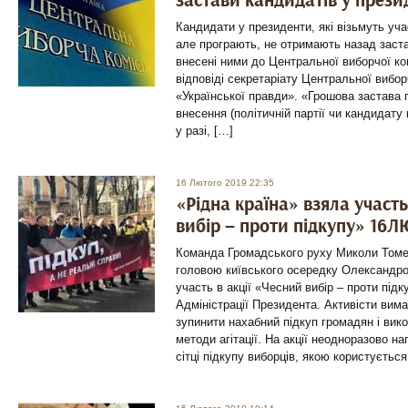
застави кандидатів у прези
Кандидати у президенти, які візьмуть уча
але програють, не отримають назад заста
внесені ними до Центральної виборчої ком
відповіді секретаріату Центральної виборч
«Української правди». «Грошова застава п
внесення (політичній партії чи кандидату
у разі, […]
16 Лютого 2019 22:35
«Рідна країна» взяла участь
вибір – проти підкупу» 16
Команда Громадського руху Миколи Томен
головою київського осередку Олександр
участь в акції «Чесний вибір – проти підк
Адміністрації Президента. Активісти вима
зупинити нахабний підкуп громадян і вик
методи агітації. На акції неодноразово н
сітці підкупу виборців, якою користується