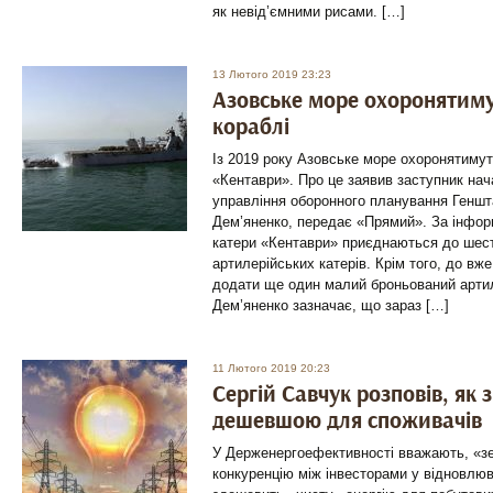
як невід’ємними рисами. […]
13 Лютого 2019 23:23
Азовське море охоронятиму
кораблі
Із 2019 року Азовське море охоронятиму
«Кентаври». Про це заявив заступник нач
управління оборонного планування Генш
Дем’яненко, передає «Прямий». За інфор
катери «Кентаври» приєднаються до шес
артилерійських катерів. Крім того, до вж
додати ще один малий броньований артил
Дем’яненко зазначає, що зараз […]
11 Лютого 2019 20:23
Сергій Савчук розповів, як 
дешевшою для споживачів
У Держенергоефективності вважають, «зе
конкуренцію між інвесторами у відновлюв