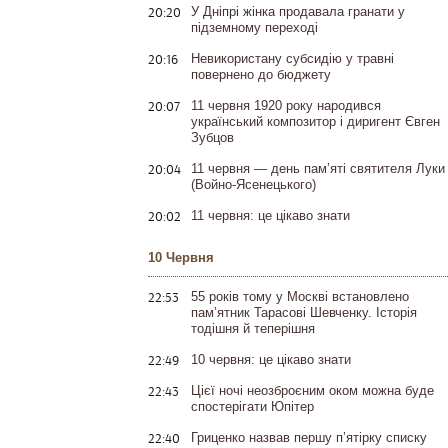
20:20
У Дніпрі жінка продавала гранати у
підземному переході
20:16
Невикористану субсидію у травні
повернено до бюджету
20:07
11 червня 1920 року народився
український композитор і диригент Євген
Зубцов
20:04
11 червня — день пам’яті святителя Луки
(Войно-Ясенецького)
20:02
11 червня: це цікаво знати
10 Червня
22:53
55 років тому у Москві встановлено
пам’ятник Тарасові Шевченку. Історія
тодішня й теперішня
22:49
10 червня: це цікаво знати
22:43
Цієї ночі неозброєним оком можна буде
спостерігати Юпітер
22:40
Гриценко назвав першу п’ятірку списку