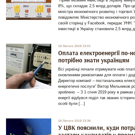
Прямі іноземні інвестиції в Україну мину
8%, що складає 2,5 млрд доларів. Про ц
міністра економічного розвитку і торгівл
повідомляє Міністерство економічного розв
своїй сторінці у Facebook, передає УНН. “
інвестиції в Україну становили 2,5 млрд 
19 Лютого 2019 23:01
Оплата електроенергії по-н
потрібно знати українцям
Всі українці почали отримувати нові плат
оновленими реквізитами для оплати і до
Директор компанії – постачальника електр
енергетичні послуги” Віктор Мельников ро
зроблено. – З 1 січня 2019 року в рамка
енергії відбувся поділ так званих історич
особі були […]
18 Лютого 2019 23:36
У ЦВК пояснили, куди потр