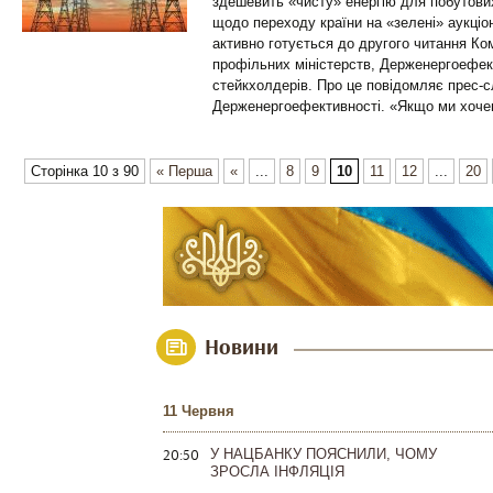
здешевить «чисту» енергію для побутови
щодо переходу країни на «зелені» аукціо
активно готується до другого читання К
профільних міністерств, Держенергоефек
стейкхолдерів. Про це повідомляє прес-
Держенергоефективності. «Якщо ми хоче
Сторінка 10 з 90
« Перша
«
...
8
9
10
11
12
...
20
Новини
11 Червня
20:50
У НАЦБАНКУ ПОЯСНИЛИ, ЧОМУ
ЗРОСЛА ІНФЛЯЦІЯ