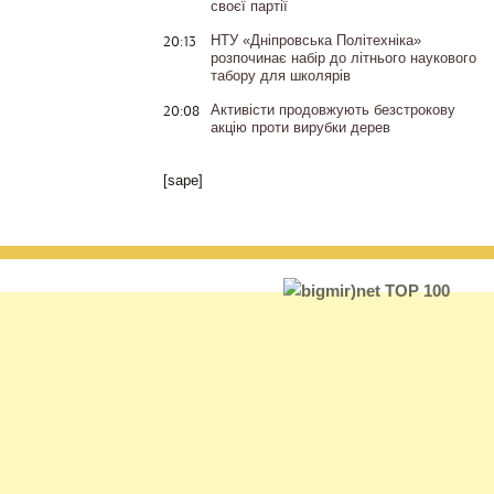
своєї партії
20:13
НТУ «Дніпровська Політехніка»
розпочинає набір до літнього наукового
табору для школярів
20:08
Активісти продовжують безстрокову
акцію проти вирубки дерев
[sape]