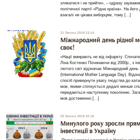
злякатися і не прийти», – одразу зауваж
політичної партії «Рідна країна». На його
взагалі не цікава виборцям, тому […]
21 Лютого 2019 23:14
Міжнародний день рідної м
своє!
«Нації вмирають не від інфаркту. Спочат
Ліна Костенко Починаючи від 2000р., з 
лютого світ відзначає Міжнародний день 
(International Mother Language Day). Відз
спосіб привернути увагу людства до кат
мов, якими спілкується дедалі менше спі
передаються наступному поколінню. Зага
мов достеменно […]
20 Лютого 2019 20:18
Минулого року зросли прямі
інвестиції в Україну