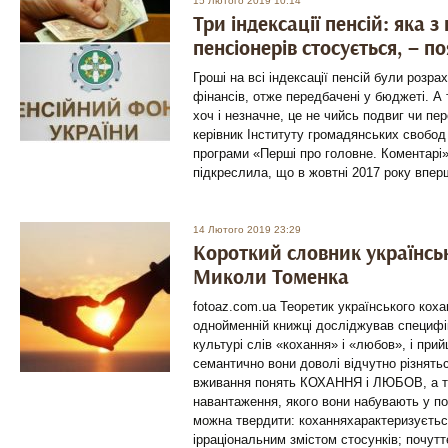
15 Лютого 2019 10:14
Три індексації пенсій: яка з
пенсіонерів стосується, – п
Гроші на всі індексації пенсій були розра
фінансів, отже передбачені у бюджеті. А
хоч і незначне, це не чийсь подвиг чи п
керівник Інституту громадянських свобод
програми «Перші про головне. Коментарі»
підкреслила, що в жовтні 2017 року вперш
14 Лютого 2019 23:29
Короткий словник українськ
Миколи Томенка
fotoaz.com.ua Теоретик українського кох
однойменній книжці досліджував специфі
культурі слів «кохання» і «любов», і при
семантично вони доволі відчутно різнятьс
вживання понять КОХАННЯ і ЛЮБОВ, а т
навантаження, якого вони набувають у пое
можна твердити: коханняхарактеризуєтьс
ірраціональним змістом стосунків; почут