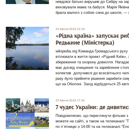
невдовзі батько вирушив до Сибіру на за
виховували мама та бабуся. Марія Яківна
брала малого з собою сина до школи, — н
24 Квітня 2019 22:19
«Рідна країна» запускає ри
Редькине (Міністерка)
wikipedia.org Команда Громадського руху
втілювати в життя проект «Рідний Київ»,
збереження та охорону довкілля. Нагада
має досвід очищення та зариблення сто
колектив долучився до всесвітнього чел
разу було прийняте рішення зарибити озер
що на Оболоні. Захід відбудеться 25 квітн
23 Квітня 2019 17:34
7 чудес України: де дивитис
Повідомляємо, що переглянути фільми з ц
можете на сайті, а також на телеканалі 
по п`ятницю о 14-00 та на телеканалі “Епо