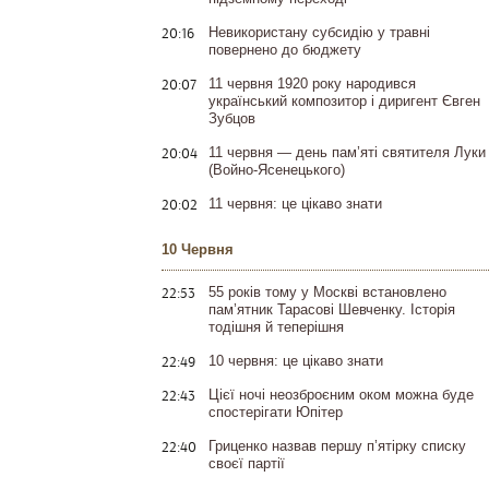
20:16
Невикористану субсидію у травні
повернено до бюджету
20:07
11 червня 1920 року народився
український композитор і диригент Євген
Зубцов
20:04
11 червня — день пам’яті святителя Луки
(Войно-Ясенецького)
20:02
11 червня: це цікаво знати
10 Червня
22:53
55 років тому у Москві встановлено
пам’ятник Тарасові Шевченку. Історія
тодішня й теперішня
22:49
10 червня: це цікаво знати
22:43
Цієї ночі неозброєним оком можна буде
спостерігати Юпітер
22:40
Гриценко назвав першу п’ятірку списку
своєї партії