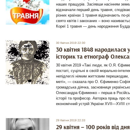
наших пращурів. Засіявши насінням земел
відзначали перший день травня, сподіва
різних країнах 1 травня відзначають по-рі
свято квітів і закоханих – воно називає
Кореї 1 травня — день народження Будди
30 Квітня 2019 22:30
30 квітня 1848 народилася 
історик та етнограф Олекс
30 квітня 2019 «Такі люди, як О.Я. Єфиме
постаті, суцільні в своїй морально-інтел
непідлеглі ніяким життєвим перешкодам, в
меті», — сказала про О. Єфименко Софія
громадська діячка, засновниця українсько
Олександра Єфименко – перша в Російські
історії та професор. Авторка праць про п
економічний устрій України XVII—XVIII с
29 Квітня 2019 22:33
29 квітня – 100 років від д