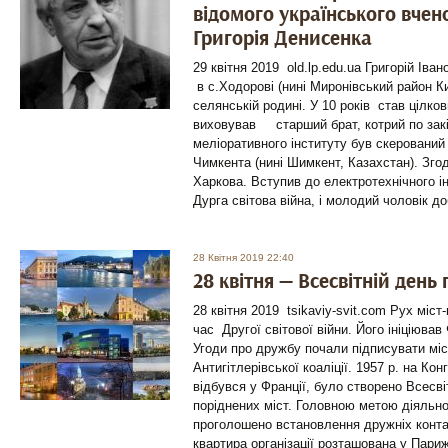
відомого українського вчен
Григорія Денисенка
29 квітня 2019 old.lp.edu.ua Григорій Ів
в с.Ходорові (нині Миронівський район Ки
селянській родині. У 10 років став цілко
виховував старший брат, котрий по закі
меліоративного інституту був скерований
Чимкента (нині Шимкент, Казахстан). Зго
Харкова. Вступив до електротехнічного і
Дурга світова війна, і молодий чоловік 
28 Квітня 2019 22:40
28 квітня — Всесвітній день
28 квітня 2019 tsikaviy-svit.com Рух міст
час Другої світової війни. Його ініціюва
Угоди про дружбу почали підписувати мі
Антигітлерівської коаліції. 1957 р. на Кон
відбувся у Франції, було створено Всес
поріднених міст. Головною метою діяльно
проголошено встановлення дружніх конта
квартира організації розташована у Париж