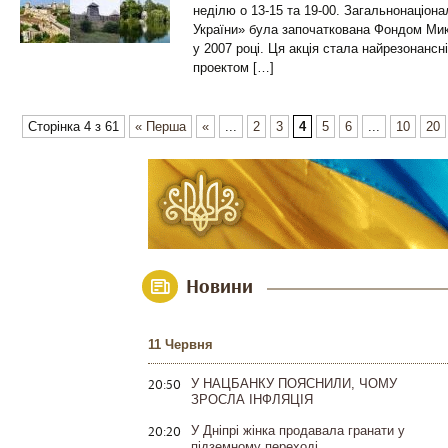
неділю о 13-15 та 19-00. Загальнонаціона
України» була започаткована Фондом Мик
у 2007 році. Ця акція стала найрезонанс
проектом […]
Сторінка 4 з 61
« Перша
«
...
2
3
4
5
6
...
10
20
Новини
11 Червня
20:50
У НАЦБАНКУ ПОЯСНИЛИ, ЧОМУ
ЗРОСЛА ІНФЛЯЦІЯ
20:20
У Дніпрі жінка продавала гранати у
підземному переході