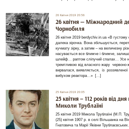
26 Квітня 2019 20:56
26 квітня — Міжнародний де
Чорнобиля
26 квітня 2019 berdychiv.in.ua «В густом
далека зірочка. Вона збільшується, пе
кучмату зірку, а затим – на величезну рі
насувається все ближче і ближче, залиш
шлейф… раптом сліпучий спалах… Усе н
тремтливою від власного жару червоно-
вирвалася, виявляється, із роззявленої
вибухом реактора…» […]
25 Квітня 2019 20:05
25 квітня – 112 років від дн
Миколи Трублаїні
25 квітня 2019 Микола Трублаїні (М.П. Т
(25) квітня 1907 р. в селі Вільшанка на Ві
Гнатовича та Марії Яківни Трублаєвських.