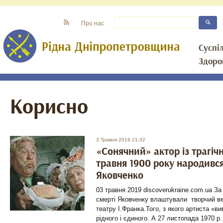
Про нас
Суспі
Здоро
Корисно
3 Травня 2019 21:32
«Сонячний» актор із трагіч
травня 1900 року народивс
Яковченко
03 травня 2019 discoverukraine.com.ua За
смерті Яковченку влаштували творчий веч
театру І.Франка.Того, з якого артиста «в
рідного і єдиного. А 27 листопада 1970 р