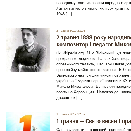
народному, «дали» звання народного арт
Життя витікало з нього, як пісок крізь пал
1946 […]
2 Травня 2019 22:03
2 травня 1888 року народив
композитор і педагог Мико
uk.wikipedia.org «М.М.Вілінський був пр
прекрасною людиною. На всіх його твора
справжнього таланту, і всі вони показуют
професійну майстерність автора». Б.Ля
Вілінського найтіснішим чином пов’язане 
української музики першої половини XX с
Микола Миколайович Вілінський народивс
повіту на Херсонщині. Належав до шляхе
дворян, як […]
1 Травня 2019 22:07
1 травня — Свято весни і пра
Слід зауважити, що перший травневий де