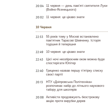
20:04
11 червня — день пам’яті святителя Луки
(Войно-Ясенецького)
20:02
11 червня: це цікаво знати
10 Червня
22:53
55 років тому у Москві встановлено
пам’ятник Тарасові Шевченку. Історія
тодішня й теперішня
22:49
10 червня: це цікаво знати
22:43
Цієї ночі неозброєним оком можна буде
спостерігати Юпітер
22:40
Гриценко назвав першу п’ятірку списку
своєї партії
20:13
НТУ «Дніпровська Політехніка»
розпочинає набір до літнього наукового
табору для школярів
20:08
Активісти продовжують безстрокову
акцію проти вирубки дерев