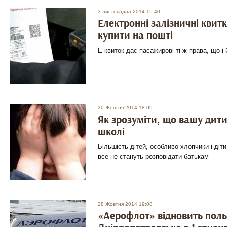
3 листопадаа 2014 15:40
Електронні залізничні квит
купити на пошті
Е-квиток дає пасажирові ті ж права, що і
30 Жовтня 2014 18:09
Як зрозуміти, що вашу дити
школі
Більшість дітей, особливо хлопчики і діти
все не стануть розповідати батькам
28 Жовтня 2014 19:08
«Аерофлот» відновить поль