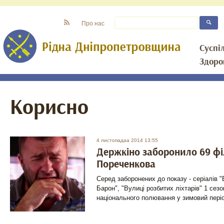
Про нас
Суспі
Здоро
Корисно
4 листопадаа 2014 13:55
Держкіно заборонило 69 фі
Пореченкова
Серед заборонених до показу - серіалів 
Барон", "Вулиці розбитих ліхтарів" 1 сезо
національного полювання у зимовий періо