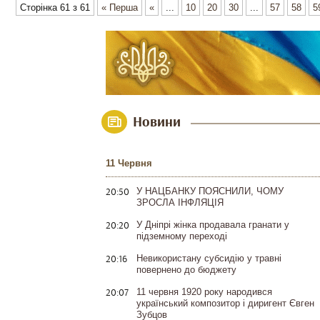
Сторінка 61 з 61
« Перша
«
...
10
20
30
...
57
58
5
Новини
11 Червня
20:50
У НАЦБАНКУ ПОЯСНИЛИ, ЧОМУ
ЗРОСЛА ІНФЛЯЦІЯ
20:20
У Дніпрі жінка продавала гранати у
підземному переході
20:16
Невикористану субсидію у травні
повернено до бюджету
20:07
11 червня 1920 року народився
український композитор і диригент Євген
Зубцов