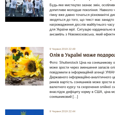
Будь-яке мистецтво зазнає змін, особлив
допитливе молодше покоління. Навколо ч
гімну вже давно точаться різноманітні ди
зводяться до того, що текст має занадто
нагромадження дієслів майбутнього час
для України мрії. Ситуацію кардинально 
ансамбль з Новомосковська, який ефектн
9 Червня 2019 22:49
Олія в Україні може подоро
Фото: Shutterstock Ціна на соняшникову
може зрости через зменшення запасів олі
повідомили в інформаційній агенції УНІА
Державного інформаційно-аналітичного ц
ринків вартість соняшників може зрости 
валютного курсу та скорочення олійної си
внаслідок дефіциту корму в США, ціна мо
соняшниковий […]
9 Червня 2019 22:44