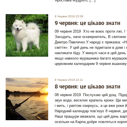
Ярослава Мудрого, […]
9 Червня 2019 22:06
9 червня: це цікаво знати
09 червня 2019 Хто не воює проти лжі, І 
Заходить, наче осквернитель, В святиню 
Дмитро Павличко У народі є приказка: «Н
сміття». У цей день не підмітали в домі і
накликати біду. У минулі часи в цей день
якщо навколо мурашника багато мурашок 
церковним календарем 9 червня вшанову
8 Червня 2019 22:11
8 червня: це цікаво знати
08 червня 2019 Послухаю цей дощ. Підк
звук води, веселих крапель кроки. Ще ми
і мить, і раптом озирнусь, а це вже роки 
Народний календар пов’язує 8 червня, д
Наші пращури вважали, що цей день варт
оскільки на Карпа добре ловляться короп