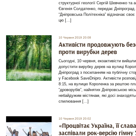
структурної геології Сергій Шевченко та 
Євгенія Солдатенко, передає Дніпроград.
“Дніпровська Політехніка” відзначає своє
цю […]
10 Червня 2019 20:08
Активісти продовжують без
проти вирубки дерев
Сьогодні, 10 червня, екоактивісти вийшли
допустити вирубку дерев на вулиці Коро
Дніпроград з посиланням на публічну сто
у Facebook SaveDnipro. Активісти розпові
8:15, на вулицю Короленка за рештою пл
“дроворубів”, найнятих Дніпровською мі
небайдужим містянам, які досі знаходятьс
спилювання […]
10 Червня 2019 20:02
«Процвітає Україна, її слава
заспівали рок-версію гімну