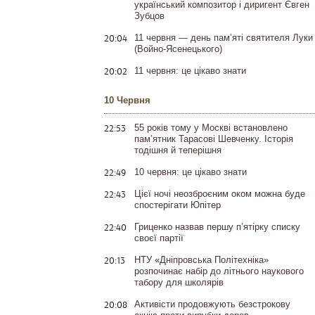
український композитор і диригент Євген
Зубцов
20:04
11 червня — день пам’яті святителя Луки
(Войно-Ясенецького)
20:02
11 червня: це цікаво знати
10 Червня
22:53
55 років тому у Москві встановлено
пам’ятник Тарасові Шевченку. Історія
тодішня й теперішня
22:49
10 червня: це цікаво знати
22:43
Цієї ночі неозброєним оком можна буде
спостерігати Юпітер
22:40
Гриценко назвав першу п’ятірку списку
своєї партії
20:13
НТУ «Дніпровська Політехніка»
розпочинає набір до літнього наукового
табору для школярів
20:08
Активісти продовжують безстрокову