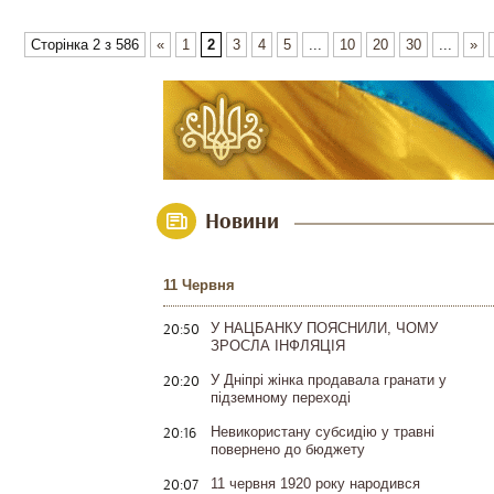
Сторінка 2 з 586
«
1
2
3
4
5
...
10
20
30
...
»
Новини
11 Червня
20:50
У НАЦБАНКУ ПОЯСНИЛИ, ЧОМУ
ЗРОСЛА ІНФЛЯЦІЯ
20:20
У Дніпрі жінка продавала гранати у
підземному переході
20:16
Невикористану субсидію у травні
повернено до бюджету
20:07
11 червня 1920 року народився