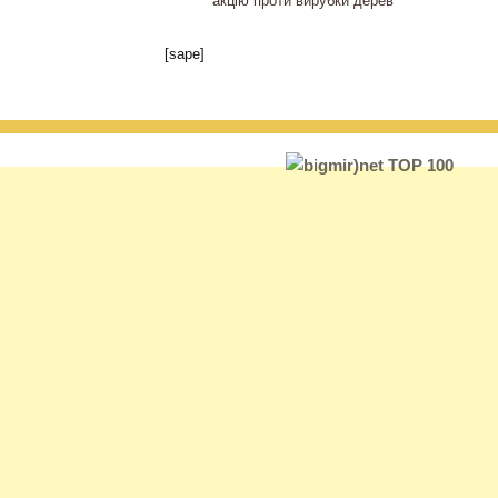
акцію проти вирубки дерев
[sape]