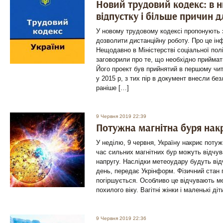
Новий трудовий кодекс: в 
відпустку і більше причин д
У новому трудовому кодексі пропонують з
дозволити дистанційну роботу. Про це ін
Нещодавно в Міністерстві соціальної полі
заговорили про те, що необхідно приймат
Його проект був прийнятий в першому ч
у 2015 р, з тих пір в документ внесли безл
раніше […]
9 Червня 2019 22:39
Потужна магнітна буря нак
У неділю, 9 червня, Україну накриє потуж
час сильних магнітних бур можуть відчу
напругу. Наслідки метеоудару будуть від
день, передає Укрінформ. Фізичний стан п
погіршується. Особливо це відчувають м
похилого віку. Вагітні жінки і маленькі ді
9 Червня 2019 22:36