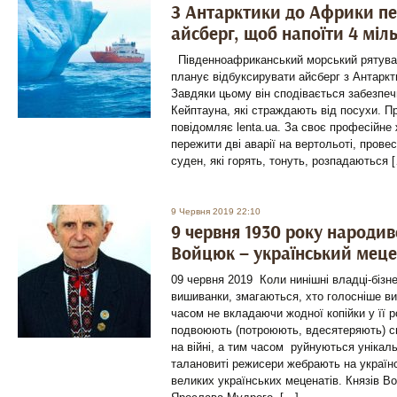
З Антарктики до Африки п
айсберг, щоб напоїти 4 мі
Південноафриканський морський рятува
планує відбуксирувати айсберг з Антаркт
Завдяки цьому він сподівається забезпе
Кейптауна, які страждають від посухи. П
повідомляє lenta.ua. За своє професійне
пережити дві аварії на вертольоті, провес
суден, які горять, тонуть, розпадаються 
9 Червня 2019 22:10
9 червня 1930 року народи
Войцюк – український меце
09 червня 2019 Коли нинішні владці-бізн
вишиванки, змагаються, хто голосніше виг
часом не вкладаючи жодної копійки у її 
подвоюють (потроюють, вдесятеряють) св
на війні, а тим часом руйнуються унікаль
талановиті режисери жебрають на украї
великих українських меценатів. Князів В