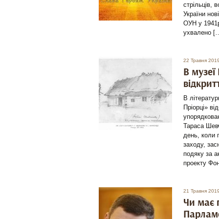
стрільців, 
України нов
ОУН у 1941р
ухвалено [
22 Травня 201
В музеї
відкрит
В літерату
Пріорці» ві
упорядкован
Тараса Шевч
день, коли 
заходу, за
подяку за а
проекту Фо
21 Травня 201
Чи має 
Парлам