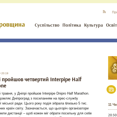
Пр
Суспільство
Політика
Культура
Осві
9 20:19
і пройшов четвертий Interpipe Half
one
 травня, у Дніпрі пройшов Interpipe Dnipro Half Marathon.
ідомляє Дніпроград з посиланням на прес-службу
ї міської ради. Цього року подія зібрала близько 5 тис.
11 Ч
ізних країн світу. Зазначається, що цьогоріч організатори
нили дистанції – щоб кожен міг обрати посильну для себе
20:50