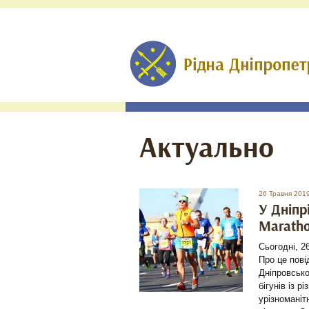
Актуально
26 Травня 201
У Дніпр
Marath
Сьогодні, 26
Про це пов
Дніпровсько
бігунів із р
урізноманіт