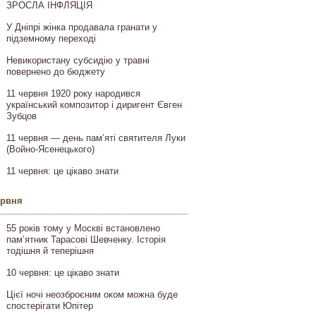
ЗРОСЛА ІНФЛЯЦІЯ
У Дніпрі жінка продавала гранати у
підземному переході
Невикористану субсидію у травні
повернено до бюджету
11 червня 1920 року народився
український композитор і диригент Євген
Зубцов
11 червня — день пам’яті святителя Луки
(Войно-Ясенецького)
11 червня: це цікаво знати
ервня
55 років тому у Москві встановлено
пам’ятник Тарасові Шевченку. Історія
тодішня й теперішня
10 червня: це цікаво знати
Цієї ночі неозброєним оком можна буде
спостерігати Юпітер