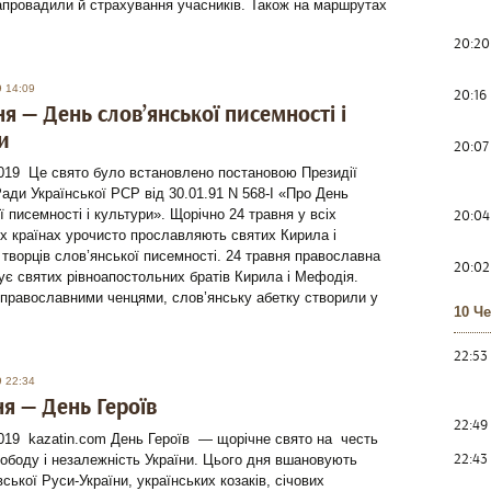
апровадили й страхування учасників. Також на маршрутах
20:20
9 14:09
20:16
ня — День слов’янської писемності і
и
20:07
2019 Це свято було встановлено постановою Президії
ади Української РСР від 30.01.91 N 568-I «Про День
20:04
ї писемності і культури». Щорічно 24 травня у всіх
х країнах урочисто прославляють святих Кирила і
ворців слов’янської писемності. 24 травня православна
20:02
ує святих рівноапостольних братів Кирила і Мефодія.
православними ченцями, слов’янську абетку створили у
10 Ч
22:53
9 22:34
ня — День Героїв
22:49
019 kazatin.com День Героїв — щорічне свято на честь
22:43
вободу і незалежність України. Цього дня вшановують
вської Руси-України, українських козаків, січових