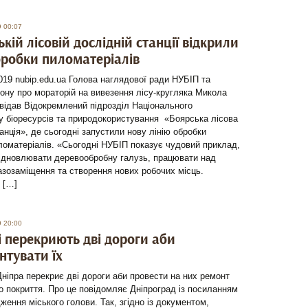
9 00:07
ькій лісовій дослідній станції відкрили
бробки пиломатеріалів
019 nubip.edu.ua Голова наглядової ради НУБІП та
акону про мораторій на вивезення лісу-кругляка Микола
відав Відокремлений підрозділ Національного
у біоресурсів та природокористування «Боярська лісова
анція», де сьогодні запустили нову лінію обробки
ломатеріалів. «Сьогодні НУБІП показує чудовий приклад,
ідновлювати деревообробну галузь, працювати над
зозаміщення та створення нових робочих місць.
 […]
9 20:00
і перекриють дві дороги аби
нтувати їх
ніпра перекриє дві дороги аби провести на них ремонт
 покриття. Про це повідомляє Дніпроград із посиланням
ження міського голови. Так, згідно із документом,