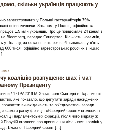
ідомо, скільки українців працюють у
ійно зареєстрованих у Польщі гастарбайтерів 75%
наші співвітчизники. Загалом, у Польщі офіційно та
працює 1,5 млн українців. Про це повідомляє 24 канал з
на Bloomberg, передає Соцпортал. Кількість іноземців,
 у Польщі, за останні п’ять років збільшилась у п’ять
над 600 тисяч офіційно зареєстрованих робочих з інших
…]
9 20:15
чу коаліцію розпущено: шах і мат
раному Президенту
Новини / 17ТРА2019 MIGnews.com Сьогодні в Парламенті
ійство, яке показало, що депутати заради насиджених
і проявляти винахідливість та об’єднуватись заради
, з самого ранку фракція «Народний фронт» оголосила
 коаліції парламентських фракцій, після чого відразу ж
ій Парубій оголосив про припинення діяльності коаліції у
Раді. Власне, Народний фронт […]