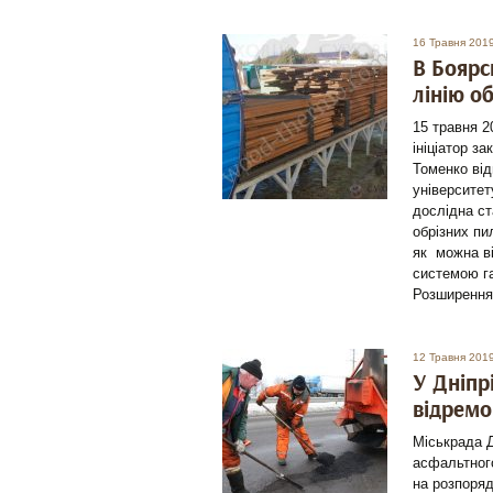
16 Травня 201
В Боярс
лінію о
15 травня 2
ініціатор з
Томенко від
університет
дослідна ст
обрізних пи
як можна в
системою га
Розширення
12 Травня 201
У Дніпр
відремо
Міськрада Д
асфальтного
на розпоряд