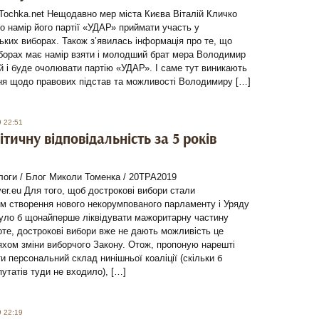
Tochka.net Нещодавно мер міста Києва Віталій Кличко
о намір його партії «УДАР» приймати участь у
ких виборах. Також з’явилась інформація про те, що
борах має намір взяти і молодший брат мера Володимир
й і буде очолювати партію «УДАР». І саме тут виникають
ння щодо правових підстав та можливості Володимиру […]
9 22:51
ітичну відповідальність за 5 років
логи / Блог Миколи Томенка / 20ТРА2019
ver.eu Для того, щоб дострокові вибори стали
м створення нового некорумпованого парламенту і Уряду
було б щонайперше ліквідувати мажоритарну частину
оте, дострокові вибори вже не дають можливість це
хом зміни виборчого Закону. Отож, пропоную нарешті
 персональний склад нинішньої коаліції (скільки б
утатів туди не входило), […]
9 22:19