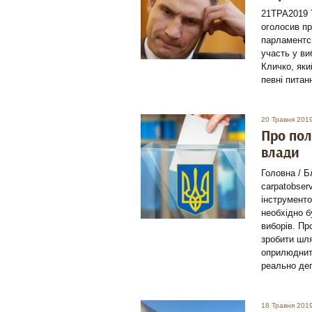
21ТРА2019 
оголосив пр
парламентсь
участь у ви
Кличко, яки
певні пита
20 Травня 201
Про пол
влади
Головна / Б
carpatobser
інструменто
необхідно 
виборів. Пр
зробити шля
оприлюднити
реально деп
18 Травня 201