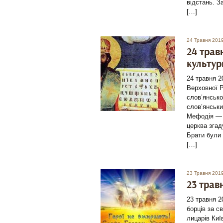
відстань. З
[…]
24 Травня 201
24 трав
культур
24 травня 
Верховної Р
слов’янсько
слов’янськи
Мефодія — т
церква згад
Брати були 
[…]
23 Травня 201
23 трав
23 травня 2
борців за с
лицарів Киї