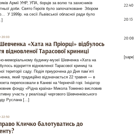
вояків Армії УНР, УПА, борців за волю та захисників
22:40
ітньої доби. Свято Героїв було започатковане Збором
… У 1999р. на сесії Львівської обласної ради було
20:13
…]
9 20:03
20:08
 Шевченка «Хата на Пріорці» відбулось
тя відновленої Тарасової криниці
[sape
рно-меморіальному будинку-музеї Шевченка «Хата на
дбулось відкриття відновленої Тарасової криниці та
ої території саду. Подія приурочена до Дня пам`яті
енка, який традиційно відзначається 22 травня — в
поета перепоховали в Каневі на Чернечій горі. Ініціатор
сновник фонду «Рідна країна» Микола Томенко висловив
ктивну участь у реалізації чергового Шевченківського
нду Руслана […]
9 22:50
право Кличко балотуватись до
енту?