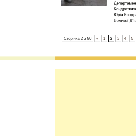
Департамен
Кондратюка 
Юрія Кондра
Великої Дїі
Сторінка 2 з 90
«
1
2
3
4
5