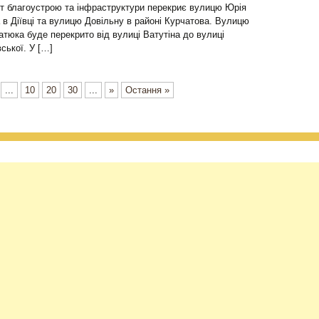
т благоустрою та інфраструктури перекриє вулицю Юрія
в Діївці та вулицю Довільну в районі Курчатова. Вулицю
тюка буде перекрито від вулиці Ватутіна до вулиці
вської. У […]
...
10
20
30
...
»
Остання »