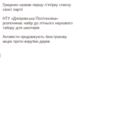
Гриценко назвав першу п’ятірку списку
своєї партії
НТУ «Дніпровська Політехніка»
розпочинає набір до літнього наукового
табору для школярів
Активісти продовжують безстрокову
акцію проти вирубки дерев
]