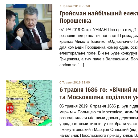
7 Травня 2019 22:50
Гройсман найбільший елек
Порошенка
07ТРА2019 Фото: УНИАН Про це в студії
розповів лідер політичної партії Громадс
країна» Микола Томенко. «Однозначно Гр
для команди Порошенка номер один, оскі
електоральне поле. Він не буде конкурува
Гриценком, а тим паче з Зеленським. Бор
собою за […]
6 Травня 2019 23:00
6 травня 1686-го: «Вічний 
та Московщина поділили ук
06 травня 2019 6 травня 1686 р. був підп
мир» між Польщею та Московією, яким У
розподілялася між цими двома державам
упродовж семи тижнів, у них брали уча
Гжимултовський і Марціан Огінський (від
начальник Посольського приказу князь Вас