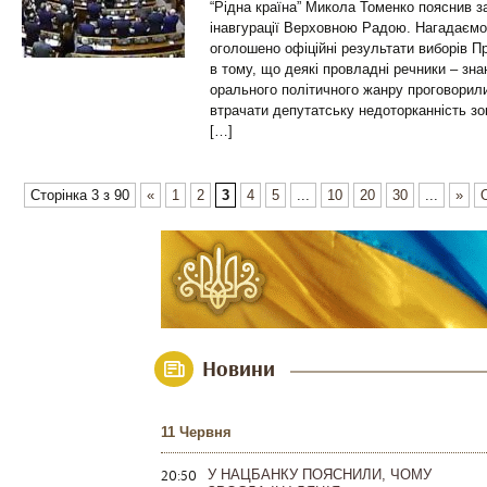
“Рідна країна” Микола Томенко пояснив 
інавгурації Верховною Радою. Нагадаємо,
оголошено офіційні результати виборів П
в тому, що деякі провладні речники – знан
орального політичного жанру проговорил
втрачати депутатську недоторканність зо
[…]
Сторінка 3 з 90
«
1
2
3
4
5
...
10
20
30
...
»
Новини
11 Червня
20:50
У НАЦБАНКУ ПОЯСНИЛИ, ЧОМУ