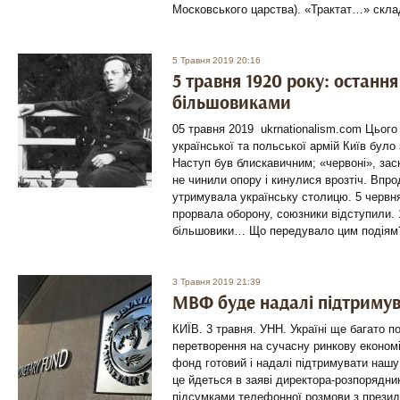
Московського царства). «Трактат…» скла
5 Травня 2019 20:16
5 травня 1920 року: останн
більшовиками
05 травня 2019 ukrnationalism.com Цього
української та польської армій Київ було 
Наступ був блискавичним; «червоні», зас
не чинили опору і кинулися врозтіч. Впр
утримувала українську столицю. 5 червн
прорвала оборону, союзники відступили.
більшовики… Що передувало цим подіям? 
3 Травня 2019 21:39
МВФ буде надалі підтримув
КИЇВ. 3 травня. УНН. Україні ще багато п
перетворення на сучасну ринкову економ
фонд готовий і надалі підтримувати нашу
це йдеться в заяві директора-розпорядни
підсумками телефонної розмови з презид