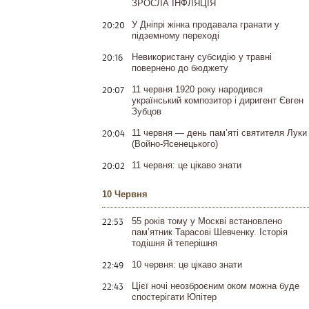
ЗРОСЛА ІНФЛЯЦІЯ
20:20
У Дніпрі жінка продавала гранати у
підземному переході
20:16
Невикористану субсидію у травні
повернено до бюджету
20:07
11 червня 1920 року народився
український композитор і диригент Євген
Зубцов
20:04
11 червня — день пам’яті святителя Луки
(Войно-Ясенецького)
20:02
11 червня: це цікаво знати
10 Червня
22:53
55 років тому у Москві встановлено
пам’ятник Тарасові Шевченку. Історія
тодішня й теперішня
22:49
10 червня: це цікаво знати
22:43
Цієї ночі неозброєним оком можна буде
спостерігати Юпітер