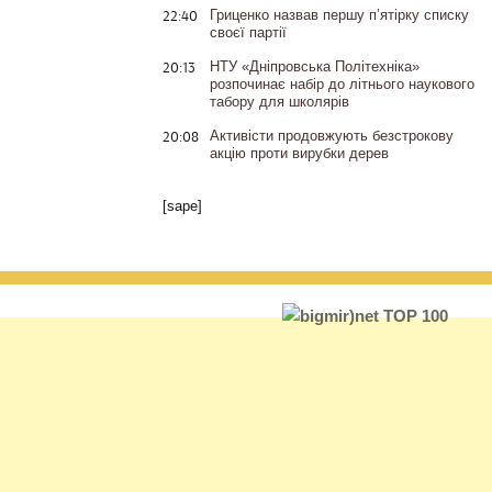
22:40
Гриценко назвав першу п’ятірку списку
своєї партії
20:13
НТУ «Дніпровська Політехніка»
розпочинає набір до літнього наукового
табору для школярів
20:08
Активісти продовжують безстрокову
акцію проти вирубки дерев
[sape]