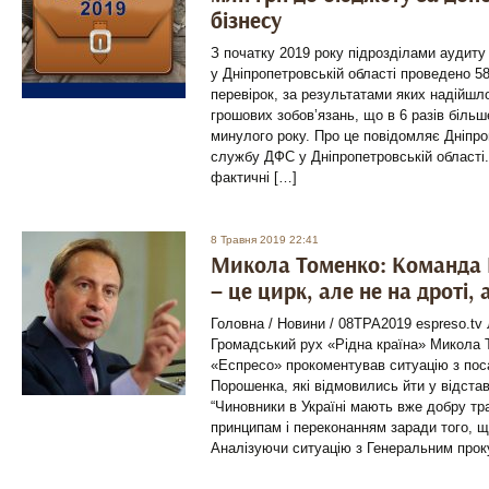
бізнесу
З початку 2019 року підрозділами аудит
у Дніпропетровській області проведено 
перевірок, за результатами яких надійшл
грошових зобов’язань, що в 6 разів більше
минулого року. Про це повідомляє Дніпро
службу ДФС у Дніпропетровській області
фактичні […]
8 Травня 2019 22:41
Микола Томенко: Команда 
– це цирк, але не на дроті, 
Головна / Новини / 08ТРА2019 espreso.tv 
Громадський рух «Рідна країна» Микола 
«Еспресо» прокоментував ситуацію з пос
Порошенка, які відмовились йти у відстав
“Чиновники в Україні мають вже добру тр
принципам і переконанням заради того, щ
Аналізуючи ситуацію з Генеральним прок