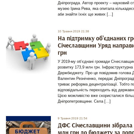
Дніпрограда. Автор проекту – науковий сп
музею Ірина Рева, яка опитала кількадеся
аби знайти їхніх ще живих […]
10 Травня 2019 21:38
На підтримку об’єднаних г
Січеславщини Уряд направи
грн
У 2019-му об’єднані громади Cічеславщи
розвитку 173,9 млн грн. Інфраструктурна 
Держбюджету. Про це повідомив голова 
Валентин Резніченко, передає Дніпроград.
триває реформа децентралізації. Тобто п
відповідальність переходить від державно
Цією можливістю вже скористалися біль
Дніпропетровщини. Села […]
9 Травня 2019 21:54
ДФС Січеславщини зібрала 
млн грн до бюджету за доп