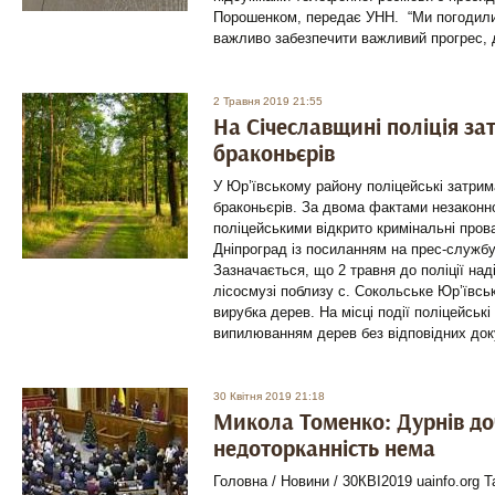
Порошенком, передає УНН. “Ми погодили
важливо забезпечити важливий прогрес, 
2 Травня 2019 21:55
На Січеславщині поліція за
браконьєрів
У Юр’ївському району поліцейські затрим
браконьєрів. За двома фактами незаконн
поліцейськими відкрито кримінальні про
Дніпроград із посиланням на прес-службу 
Зазначається, що 2 травня до поліції на
лісосмузі поблизу с. Сокольське Юр’ївсь
вирубка дерев. На місці події поліцейськ
випилюванням дерев без відповідних док
30 Квітня 2019 21:18
Микола Томенко: Дурнів до
недоторканність нема
Головна / Новини / 30КВІ2019 uainfo.org 