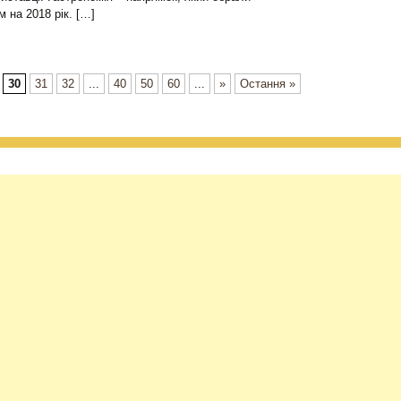
м на 2018 рік. […]
30
31
32
...
40
50
60
...
»
Остання »