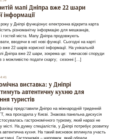
11:59
ритій мапі Дніпра вже 22 шари
ї інформації
року у Дніпрі функціонує електронна відкрита карта
містить різноманітну інформацію для мешканців,
 і гостей міста. Мапу Дніпра продовжують
ати, вводячи в неї нові функції. Сьогодні на карті
 вже 22 шарів корисної інформації. На унікальній
апі Дніпра вже 22 шари, зокрема це: тимчасові споруди
ів з можливістю подати скаргу; сезонні […]
14:41
омічна виставка: у Дніпрі
тимуть автентичну кухню для
ння туристів
фахівці представили Дніпро на міжнародній триденній
TT, яка проходила у Києві. Знакова панельна дискусія
стосувалась гастрономічного туризму, який наразі не
у місті. На думку спеціалістів, у Дніпрі потребує розвитку
 автентична кухня. На такий висновок вплинула участь
виставці. Гастрономія – напрямок, який обрали