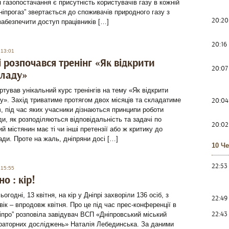
 газопостачання є присутність користувачів газу в кожній
Дніпрогаз” звертається до споживачів природного газу з
20:20
абезпечити доступ працівників […]
20:16
 13:01
і розпочався тренінг «Як відкрити
20:07
владу»
артував унікальний курс тренінгів на тему «Як відкрити
20:04
у». Захід триватиме протягом двох місяців та складатиме
ів, під час яких учасники дізнаються принципи роботи
ди, як розподіляються відповідальність та задачі по
20:02
ий містянин має ті чи інші претензії або ж критику до
ади. Проте на жаль, дніпряни досі […]
10 Ч
22:53
 15:55
о : кір!
огодні, 13 квітня, на кір у Дніпрі захворіли 136 осіб, з
22:49
вік – впродовж квітня. Про це під час прес-конференції в
22:43
іпро” розповіла завідувач ВСП «Дніпровський міський
ораторних досліджень» Наталія Лебединська. За даними