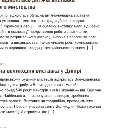
і відкрилась дитяча виставка
го мистецтва
 Дніпрі відкрилась обласна дитячо-юнацька виставка
-ужиткового мистецтва та традиційних народних
З Україною в серці». На обласну виставку було відібрано
обіт, в експозиції представлені роботи з витинанки,
го та петриківського розпису, виробів з соломи та лози,
льки та писанкарства. Також чимало робіт композиційно
ично відбивають традиції петриківського розпису. […]
10:42
на великодня виставка у Дніпрі
іпровському Будинку мистецтв відкрилась Всеукраїнська
истецькі атрибути Великодніх свят». На ній
о понад 540 робіт майстрів з усієї України — від Херсона
а. Найбільше ж — еспонується витворів, зроблених
трів області. Виставка ця традиційна, проходить вже
поспіль. Присвячена вона святу Великодня. Кожен охочий
ти мистецькі атрибути, що […]