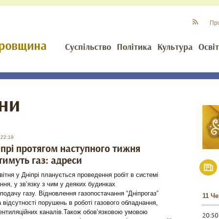
Пр
Суспільство
Політика
Культура
Осві
ни
 22:19
іпрі протягом наступного тижня
имуть газ: адреси
квітня у Дніпрі планується проведення робіт в системі
ння, у зв’язку з чим у деяких будинках
подачу газу. Відновлення газопостачання “Дніпрогаз”
11 Ч
а відсутності порушень в роботі газового обладнання,
ентиляційних каналів.Також обов’язковою умовою
20:50