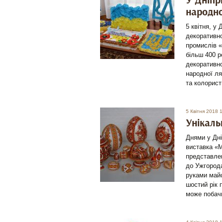
У Дніпр
народно
5 квітня, у
декоративно
промислів «
більш 400 р
декоративно
народної ля
та колорист
5 Квітня 2018 
Унікаль
Днями у Дн
виставка «М
представлен
до Ужгород
руками майс
шостий рік 
може побачи