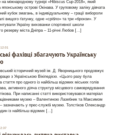
 на міжнародному турнірі «Hibiscus Cup-2018», який
 японському острові Окінава. У груповому заліку дівчата
ний кубок змагань, в індивідуальному – грації вибороли
лі вищого ґатунку, одне «срібло» та три «бронзи». У
ентували Україну вихованки спортивної школи
го резерву міста Дніпра – 11-річні Любов […]
 12:01
ські фахівці збагачують Українську
ію
вський історичний музей ім. Д. Яворницького продовжує
працю з Українською Вікіпедією. «Цього разу була
а стаття про одного із найбільш відомих міських голів
ва, активного діяча структур місцевого самоврядування
тікова. При написанні статті використовувався матеріал
рацівниками музею – Валентиною Лазебник та Максимом
— зазначають у прес-службі музею. Толстіков Олександр
дин із найбільш відомих […]
22:37