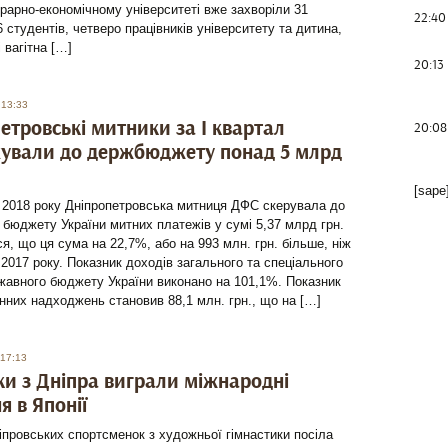
грарно-економічному університеті вже захворіли 31
22:40
 студентів, четверо працівників університету та дитина,
 вагітна […]
20:13
 13:33
етровські митники за I квартал
20:08
ували до держбюджету понад 5 млрд
[sape
і 2018 року Дніпропетровська митниця ДФС скерувала до
бюджету України митних платежів у сумі 5,37 млрд грн.
я, що ця сума на 22,7%, або на 993 млн. грн. більше, ніж
і 2017 року. Показник доходів загального та спеціального
жавного бюджету України виконано на 101,1%. Показник
них надходжень становив 88,1 млн. грн., що на […]
 17:13
ки з Дніпра виграли міжнародні
я в Японії
провських спортсменок з художньої гімнастики посіла