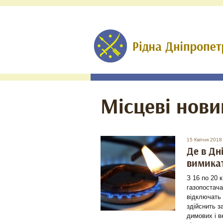
Місцеві нови
15 Квітня 2018
Де в Дн
вимикат
З 16 по 20 
газопостача
відключать 
здійснить з
димових і в