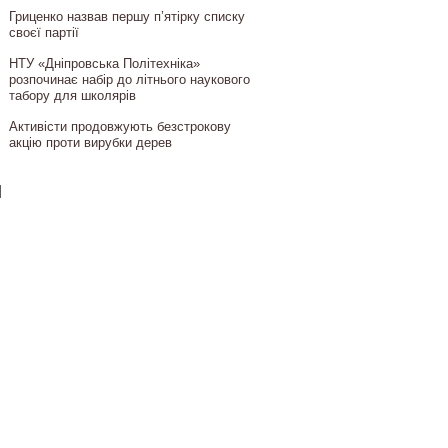
Гриценко назвав першу п’ятірку списку
своєї партії
НТУ «Дніпровська Політехніка»
розпочинає набір до літнього наукового
табору для школярів
Активісти продовжують безстрокову
акцію проти вирубки дерев
]