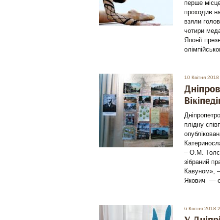
перше місце
проходив на
взяли голов
чотири меда
Японії през
олімпійсько
10 Квітня 2018
Дніпров
Вікіпед
Дніпропетро
плідну спів
опублікован
Катериносла
– О.М. Толс
зібраний п
Кавуном», 
Якович — о
6 Квітня 2018 