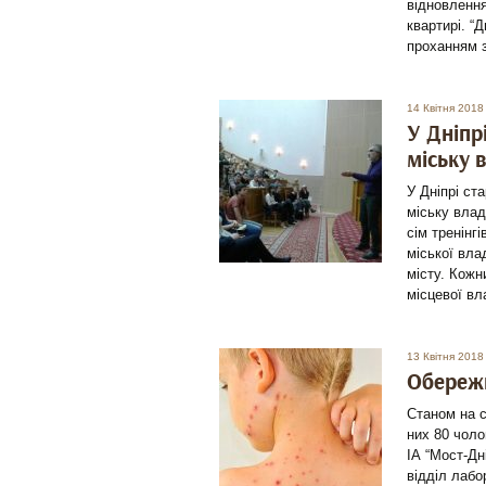
відновлення
квартирі. “
проханням з
14 Квітня 2018
У Дніпр
міську 
У Дніпрі ст
міську влад
сім тренінг
міської вла
місту. Кожн
місцевої вл
13 Квітня 2018
Обережн
Станом на сь
них 80 чоло
ІА “Мост-Дн
відділ лаб