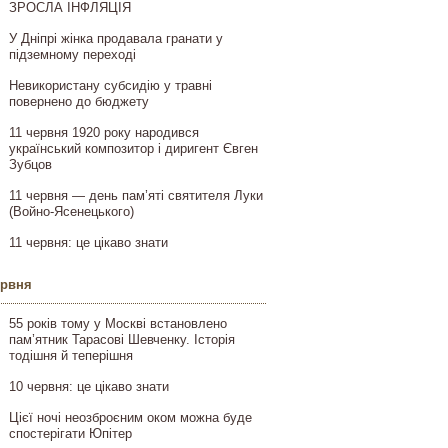
ЗРОСЛА ІНФЛЯЦІЯ
У Дніпрі жінка продавала гранати у
підземному переході
Невикористану субсидію у травні
повернено до бюджету
11 червня 1920 року народився
український композитор і диригент Євген
Зубцов
11 червня — день пам’яті святителя Луки
(Войно-Ясенецького)
11 червня: це цікаво знати
ервня
55 років тому у Москві встановлено
пам’ятник Тарасові Шевченку. Історія
тодішня й теперішня
10 червня: це цікаво знати
Цієї ночі неозброєним оком можна буде
спостерігати Юпітер