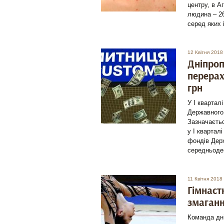
центру, в А
людина – 26
серед яких і
12 Квітня 2018
Дніпроп
перерах
грн
У І квартал
Державного 
Зазначаєтьс
у І квартал
фондів Дер
середньоден
11 Квітня 2018
Гімнаст
змаганн
Команда дні