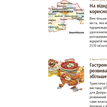
4 Квітня 2018 
На відк
корисно
Вже більше 
міста, яка 
підприємців
удосконалюв
розташовано
відкритій м
2170 об’єкт
3 Квітня 2018 
Гастрон
розвива
збільше
Туристичні 
виставці UI
для Дніпра 
розвинений 
саме власна
фахівців у 