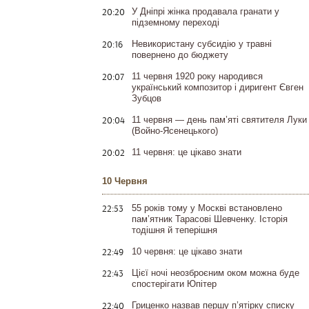
20:20
У Дніпрі жінка продавала гранати у
підземному переході
20:16
Невикористану субсидію у травні
повернено до бюджету
20:07
11 червня 1920 року народився
український композитор і диригент Євген
Зубцов
20:04
11 червня — день пам’яті святителя Луки
(Войно-Ясенецького)
20:02
11 червня: це цікаво знати
10 Червня
22:53
55 років тому у Москві встановлено
пам’ятник Тарасові Шевченку. Історія
тодішня й теперішня
22:49
10 червня: це цікаво знати
22:43
Цієї ночі неозброєним оком можна буде
спостерігати Юпітер
22:40
Гриценко назвав першу п’ятірку списку