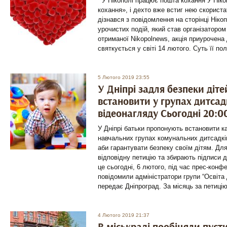
У Нікополі працює пошта кохання У Нік
кохання», і дехто вже встиг нею скориста
дізнався з повідомлення на сторінці Ніко
урочистих подій, який став організатором 
отриманої Nikopolnews, акція приурочена 
святкується у світі 14 лютого. Суть її по
5 Лютого 2019 23:55
У Дніпрі задля безпеки діт
встановити у групах дитсад
відеонагляду Сьогодні 20:0
У Дніпрі батьки пропонують встановити к
навчальних групах комунальних дитсадків
аби гарантувати безпеку своїм дітям. Дл
відповідну петицію та збирають підписи дл
це сьогодні, 6 лютого, під час прес-конфе
повідомили адміністратори групи “Освіта 
передає Дніпроград. За місяць за петиці
4 Лютого 2019 21:37