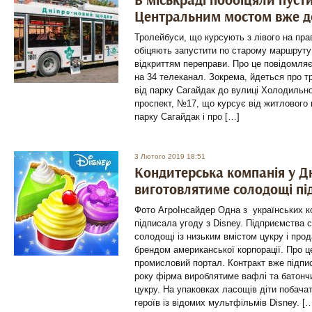
В міськраді пообіцяли пуст
Центральним мостом вже д
Тролейбуси, що курсують з лівого на прав
обіцяють запустити по старому маршруту
відкриттям переправи. Про це повідомляє
на 34 телеканал. Зокрема, йдеться про т
від парку Сагайдак до вулиці Холодильн
проспект, №17, що курсує від житлового
парку Сагайдак і про […]
3 Лютого 2019 18:51
Кондитерська компанія у Дн
виготовлятиме солодощі пі
Фото АгроІнсайдер Одна з українських к
підписала угоду з Disney. Підприємства 
солодощі із низьким вмістом цукру і прода
брендом американської корпорації. Про 
промисловий портал. Контракт вже підпи
року фірма вироблятиме вафлі та батончи
цукру. На упаковках ласощів діти побача
героїв із відомих мультфільмів Disney. [