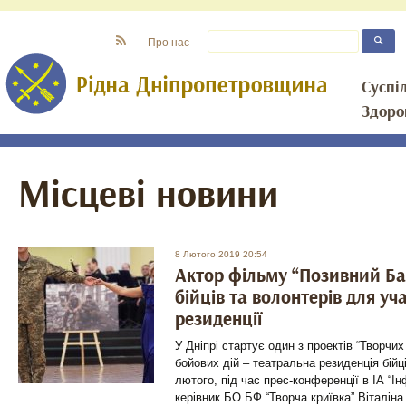
Про нас
Суспі
Здоро
Місцеві новини
8 Лютого 2019 20:54
Актор фільму “Позивний Ба
бійців та волонтерів для уч
резиденції
У Дніпрі стартує один з проектів “Творчих
бойових дій – театральна резиденція бійці
лютого, під час прес-конференції в ІА “І
керівник БО БФ “Творча криївка” Віталін