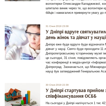
волонтерки Олександри Каладжиєвої, кон
шпиталю виник через те, що волонтери к
бійців і намагалися привернути увагу до 
31 Січня 2019 23:08
У Дніпрі вдруге святкуват
день жінок та дівчат у науці
Дніпро вже буде вдруге буде відзначати 
дівчат у науці. Свято буде проходити 11 
Дніпропетровському історичному музеї іме
це сьогодні, 31 січня, повідомляють орга
час конференції в медіа-центрі «Інформа
Дніпроград. Зазначається, що Міжнародни
науці був затверджений Генеральною Ас
30 Січня 2019 22:39
У Дніпрі стартував прийом 
співфінансування ОСББ
На сьогодні у Дніпрі налічується 1 тис 