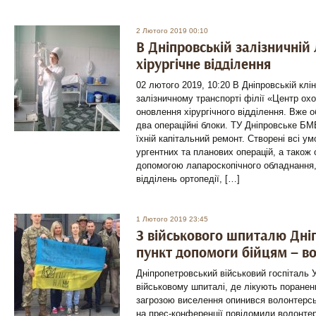
2 Лютого 2019 00:10
В Дніпровській залізничній
хірургічне відділення
02 лютого 2019, 10:20 В Дніпровській кліні
залізничному транспорті філії «Центр ох
оновлення хірургічного відділення. Вже о
два операційні блоки. ТУ Дніпровське Б
їхній капітальний ремонт. Створені всі у
ургентних та планових операцій, а також
допомогою лапароскопічного обладнання, 
відділень ортопедії, […]
1 Лютого 2019 23:45
З військового шпиталю Дні
пункт допомоги бійцям – в
Дніпропетровський військовий госпіталь У
військовому шпиталі, де лікують поранени
загрозою виселення опинився волонтерсь
на прес-конференції повідомили волонте