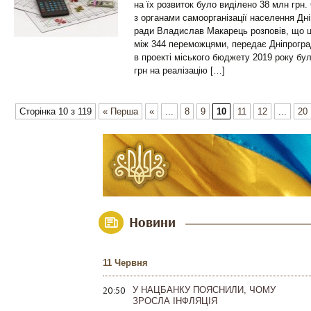
на їх розвиток було виділено 38 млн грн. 
з органами самоорганізації населення Дні
ради Владислав Макарець розповів, що ц
між 344 переможцями, передає Дніпрогра
в проекті міського бюджету 2019 року б
грн на реалізацію […]
Сторінка 10 з 119
« Перша
«
...
8
9
10
11
12
...
20
Новини
11 Червня
20:50
У НАЦБАНКУ ПОЯСНИЛИ, ЧОМУ
ЗРОСЛА ІНФЛЯЦІЯ