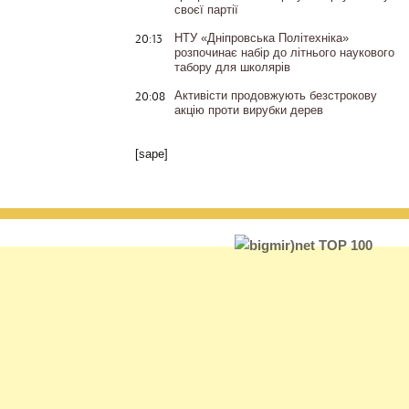
своєї партії
20:13
НТУ «Дніпровська Політехніка»
розпочинає набір до літнього наукового
табору для школярів
20:08
Активісти продовжують безстрокову
акцію проти вирубки дерев
[sape]