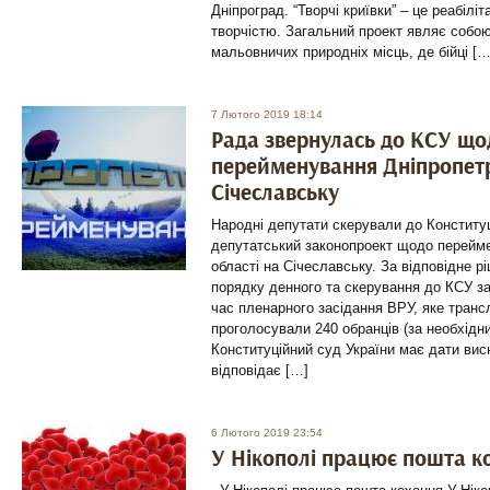
Дніпроград. “Творчі криївки” – це реабіліт
творчістю. Загальний проект являє собою
мальовничих природніх місць, де бійці […
7 Лютого 2019 18:14
Рада звернулась до КСУ що
перейменування Дніпропетр
Січеславську
Народні депутати скерували до Конституц
депутатський законопроект щодо перейм
області на Січеславську. За відповідне 
порядку денного та скерування до КСУ з
час пленарного засідання ВРУ, яке транс
проголосували 240 обранців (за необхідни
Конституційний суд України має дати вис
відповідає […]
6 Лютого 2019 23:54
У Нікополі працює пошта к